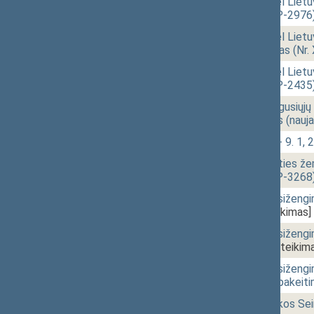
15:39
2 - 5.
Seimo statuto „Dėl Lietu
projektas (Nr. XIIIP-2976
15:52
2 - 6.
Seimo statuto „Dėl Lietuv
pakeitimo“ projektas (Nr.
15:53
2 - 7.
Seimo statuto „Dėl Lietu
projektas (Nr. XIIIP-2435
16:08
2 - 8.
Neformaliojo suaugusiųjų 
įstatymo projektas (nauja
16:31
2 - 9.
Klausimų grupė: 2 - 9. 1, 2
16:51
2 - 10.
Žemės ūkio paskirties žem
projektas (Nr. XIIIP-3268
17:01
2 - 11.
Administracinių nusiženg
XIIIP-1161)
[Pateikimas]
17:09
2 - 12.
Administracinių nusižengi
XIIIP-1268(2))
[Pateikima
17:22
2 - 13.
Administracinių nusižengi
1868 3 straipsnio pakeiti
17:23
r - 4.
Lietuvos Respublikos Se