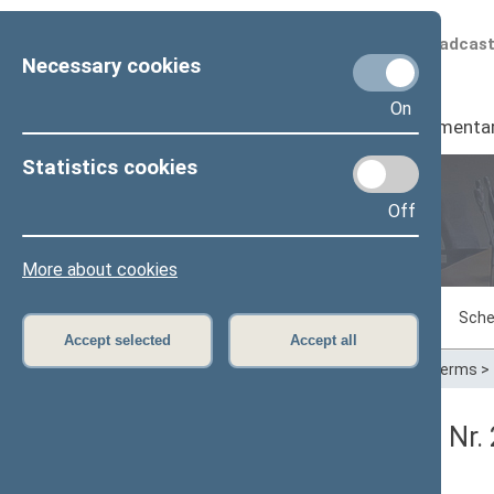
Scheduled broadcas
Necessary cookies
On
Seimas
I
Parliamenta
Statistics cookies
Off
Plenary sittings
More about cookies
Sitting in progress
Plenary sittings
Sche
Accept selected
Accept all
Home
>
Plenary sittings
>
Parliamentary terms
>
Seimo vakarinis posėdis Nr.
Protokolas