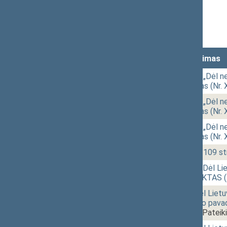
Stenograma
Vaizdo įrašas
Lankomumas
Laikas
Numeris
Svarstytas klausimas
14:01
2 - 1.
Seimo rezoliucijos „Dėl ne
Lietuvoje“ projektas (Nr.
14:16
2 - 1.
Seimo rezoliucijos „Dėl ne
Lietuvoje“ projektas (Nr.
14:34
2 - 1.
Seimo rezoliucijos „Dėl ne
Lietuvoje“ projektas (Nr.
14:52
2 - 2.
Konstitucijos 48 ir 109 s
15:17
2 - 3.
Seimo STATUTO „Dėl Lietu
pakeitimo“ PROJEKTAS (N
15:33
2 - 4.
Seimo statuto „Dėl Lietuv
ir dvyliktojo skirsnio pav
(Nr. XIIIP-463(3))
[Pateik