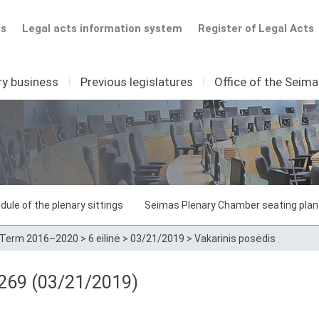
ts
Legal acts information system
Register of Legal Acts
ry business
I
Previous legislatures
I
Office of the Seim
dule of the plenary sittings
Seimas Plenary Chamber seating plan
Term 2016–2020
>
6 eilinė
>
03/21/2019
>
Vakarinis posėdis
 269 (03/21/2019)