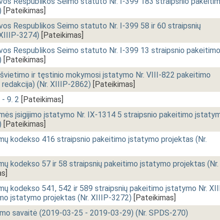
vos Respublikos Seimo statuto Nr. I-399 183 straipsnio pakeitim
)
[Pateikimas]
os Respublikos Seimo statuto Nr. I-399 58 ir 60 straipsnių
 XIIIP-3274)
[Pateikimas]
vos Respublikos Seimo statuto Nr. I-399 13 straipsnio pakeitimo
)
[Pateikimas]
švietimo ir tęstinio mokymosi įstatymo Nr. VIII-822 pakeitimo
 redakcija) (Nr. XIIIP-2862)
[Pateikimas]
 - 9. 2
[Pateikimas]
ės įsigijimo įstatymo Nr. IX-1314 5 straipsnio pakeitimo įstaty
)
[Pateikimas]
imų kodekso 416 straipsnio pakeitimo įstatymo projektas (Nr.
mų kodekso 57 ir 58 straipsnių pakeitimo įstatymo projektas (Nr.
s]
mų kodekso 541, 542 ir 589 straipsnių pakeitimo įstatymo Nr. XII
mo įstatymo projektas (Nr. XIIIP-3272)
[Pateikimas]
imo savaitė (2019-03-25 - 2019-03-29) (Nr. SPDS-270)