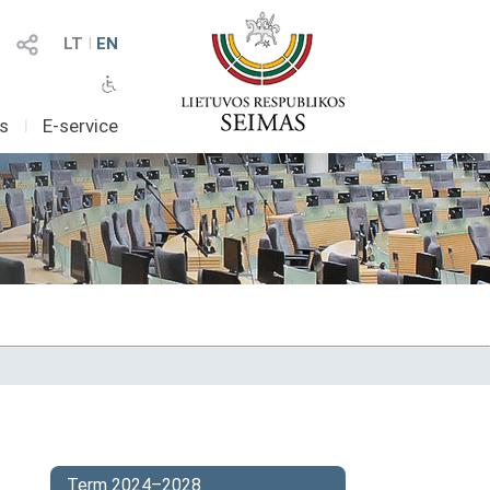
LT
I
EN
as
I
E-service
Term 2024–2028