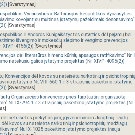
(2))
[Svarstymas]
espublikos Vyriausybės ir Baltarusijos Respublikos Vyriausybės
biavimo kovojant su muitinės įstatymų pažeidimais denonsavimo“
(2))
[Svarstymas]
espublikos ir Andoros Kunigaikštystės sutarties dėl pajamų bei
tinimo išvengimo ir mokesčių slėpimo ir vengimo prevencijos
Nr. XIVP-4156(2))
[Svarstymas]
cijos dėl literatūros ir meno kūrinių apsaugos ratifikavimo“ Nr. I
nimo netekusiu galios įstatymo projektas (Nr. XIVP-4095(2))
 Konvencijos dėl kovos su neteisėta narkotinių ir psichotropini
avimo įstatymo Nr. VIII-660 1 ir 3 straipsnių pakeitimo įstatymo
(2))
[Svarstymas]
autų Organizacijos konvencijos prieš tarptautinį organizuotą
mo“ Nr. IX-794 1 ir 3 straipsnių pakeitimo įstatymo projektas (Nr.
as]
dėl neteisėtos prekybos jūra, įgyvendinančio Jungtinių Tautų
 dėl kovos su neteisėta narkotinių ir psichotropinių medžiagų
tifikavimo“ Nr. IX-1025 pakeitimo įstatymo projektas (nauja
(2))
[Svarstymas]