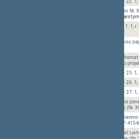
11:15
1 - 22.
Klausimų grupė: 1 - 22. 1, 1
11:16
1 - 23.
Farmacijos įstatymo Nr. X-
XIVP-4148(2))
[Svarstym
11:18
- 1.
Klausimų grupė: r - 1. 1, r - 1.
- 1.11
[Pateikimas]
11:22
r - 1.12.
Baudžiamojo kodekso papi
[Pateikimas]
11:25
1 - 24.
Papildomosios ir alternat
pakeitimo įstatymo proje
11:31
1 - 25.
Klausimų grupė: 1 - 25. 1, 1
11:34
1 - 26.
Klausimų grupė: 1 - 26. 1, 
11:36
1 - 27.
Klausimų grupė: 1 - 27. 1, 
11:38
1 - 28.
Valstybinės kultūros pave
įstatymo projektas (Nr. 
11:39
1 - 29.
Visuomenės informavimo į
projektas (Nr. XIVP-4154
11:40
1 - 30.
Seimo nutarimo "Dėl Liet
sudarymo" projektas (Nr.