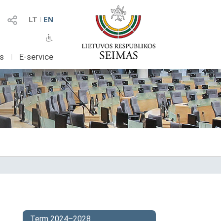
LT
I
EN
as
I
E-service
Term 2024–2028