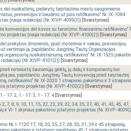
s dėl nusikaltimų, padarytų tarptautiniu mastu saugomiems
matus, prevencijos ir baudimo už juos ratifikavimo“ Nr. IX-1084
tas (nauja redakcija) (Nr. XIVP-4099(2))
[Svarstymas]
s konvencijos dėl kovos su terorizmo finansavimu ratifikavimo“ N
o projektas (nauja redakcija) (Nr. XIVP-4100(2))
[Svarstymas]
dėl prekybos žmonėmis, ypač moterimis ir vaikais, prevencijos,
 vertimąsi ja, papildančio Jungtinių Tautų Organizacijos
inį organizuotą nusikalstamumą, ratifikavimo“ Nr. IX-1525 pakeiti
 redakcija) (Nr. XIVP-4101(2))
[Svarstymas]
rieš neteisėtą šaunamųjų ginklų, jų dalių ir komponentų bei
ą jais, papildančio Jungtinių Tautų konvenciją prieš tarptautinį
ą, ratifikavimo“ Nr. IX-2020 1 straipsnio pakeitimo ir 3 straipsni
ios įstatymo projektas (Nr. XIVP-4102(2))
[Svarstymas]
 - 17. 2, 1 - 17. 3, 1 - 17. 4
[Svarstymas]
 7, 8, 9, 10, 11, 15, 22, 23, 29, 32, 34, 35, 37, 40, 41, 43, 45, 47,
nių ir VI-1 skyriaus pakeitimo įstatymo projektas (Nr. XIVP-4009(2
mo Nr. I-1120 17, 18, 20, 25, 27, 28, 30, 31, 39 ir 45 straipsnių,
inimo pakeitimo ir Įstatymo papildymo 42-1 straipsniu įstatymo