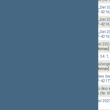
11:41
1 - 32.
Seimo rezoliucijos „Dėl 2
projektas (Nr. XIVP-4216
11:44
1 - 32.
Seimo rezoliucijos „Dėl 2
projektas (Nr. XIVP-4216
11:44
1 - 32.
Seimo rezoliucijos „Dėl 2
projektas (Nr. XIVP-4216
11:45
1 - 31.
Seimo nutarimo „Dėl 2024
XIVP-4237)
[Pateikimas]
11:47
1 - 34.
Klausimų grupė: 1 - 34. 1, 
11:57
1 - 35.
Administracinių nusiženg
XIVP-4248)
[Pateikimas]
11:58
1 - 36.
Žemės ūkio paskirties žem
projektas (Nr. XIVP-4217
12:02
1 - 37.
Žemės ūkio, maisto ūkio i
įstatymo projektas (Nr. 
12:05
2 - 3.
Seimo nutarimo „Dėl 202
[Pateikimas]