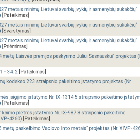
027 metais minimų Lietuvai svarbių įvykių ir asmenybių sukakčių“
)
[Pateikimas]
027 metais minimų Lietuvai svarbių įvykių ir asmenybių sukakčių“
)
[Svarstymas]
027 metais minimų Lietuvai svarbių įvykių ir asmenybių sukakčių“
)
[Priėmimas]
 metų Laisvės premijos paskyrimo Juliui Sasnauskui“ projektas (
1 - 34. 2
[Pateikimas]
imų kodekso 223 straipsnio pakeitimo įstatymo projektas (Nr.
ės įsigijimo įstatymo Nr. IX-1314 5 straipsnio pakeitimo įstaty
)
[Pateikimas]
r kaimo plėtros įstatymo Nr. IX-987 8 straipsnio pakeitimo
XIVP-4260)
[Pateikimas]
5 metų paskelbimo Vaclovo Into metais“ projektas (Nr. XIVP-42