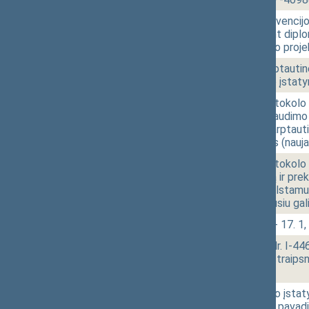
10:36
1 - 13.
Įstatymo „Dėl Konvencijo
asmenims, įskaitant diplo
pakeitimo įstatymo projek
10:38
1 - 14.
Įstatymo „Dėl Tarptautinė
IX-1216 pakeitimo įstatym
10:40
1 - 15.
Įstatymo „Dėl Protokolo 
sustabdymo bei baudimo už
konvenciją prieš tarptaut
įstatymo projektas (nauja
10:43
1 - 16.
Įstatymo „Dėl Protokolo p
šaudmenų gamybą ir prekyb
organizuotą nusikalstamum
pripažinimo netekusiu gal
10:45
1 - 17.
Klausimų grupė: 1 - 17. 1, 1
10:50
1 - 17. 1.
Žemės įstatymo Nr. I-446 2,
54, 55, 56, 64, 66 straips
[Svarstymas]
10:52
1 - 17. 2.
Teritorijų planavimo įstaty
septintojo skirsnio pavad