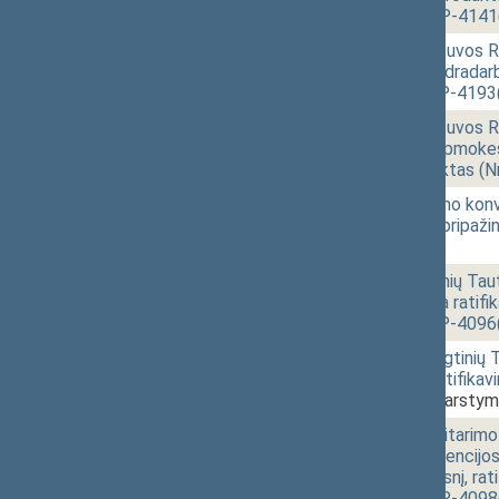
redakcija) (Nr. XIVP-4141
10:20
1 - 7.
Įstatymo „Dėl Lietuvos R
susitarimo dėl bendradar
projektas (Nr. XIVP-4193
10:21
1 - 8.
Įstatymo „Dėl Lietuvos R
kapitalo dvigubo apmokes
ratifikavimo“ projektas (
10:22
1 - 9.
Įstatymo „Dėl Berno konven
1351 2 straipsnio pripaži
[Svarstymas]
10:25
1 - 10.
1998 metų Jungtinių Tautų
medžiagų apyvarta ratifik
projektas (Nr. XIVP-4096
10:30
1 - 11.
Įstatymo „Dėl Jungtinių T
nusikalstamumą ratifikavi
XIVP-4097(2))
[Svarstym
10:34
1 - 12.
Įstatymo „Dėl Susitarimo 
Organizacijos konvencijos
apyvarta 17 straipsnį, ra
redakcija) (Nr. XIVP-4098