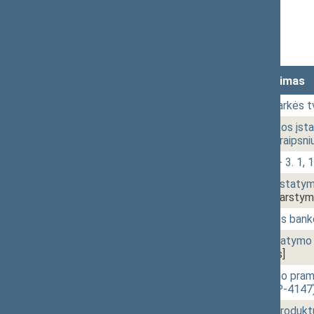
Stenograma
Vaizdo įrašas
Lankomumas
Laikas
Numeris
Svarstytas klausimas
10:03
1 - 1.
Posėdžio darbotvarkės tv
10:06
1 - 2.
Elektros energetikos įsta
papildymo 73-3 straipsni
10:08
1 - 3.
Klausimų grupė: 1 - 3. 1, 1 -
10:09
1 - 4.
Valstybės skolos įstatymo 
XIVP-4226(2))
[Svarstym
10:14
1 - 5. 1.
Nacionalinio plėtros ban
10:17
1 - 5. 2.
Lietuvos banko įstatymo N
4146)
[Svarstymas]
10:17
1 - 5. 3.
Gynybos ir saugumo pramo
projektas (Nr. XIVP-4147
10:18
1 - 6.
Tautinio paveldo produkt