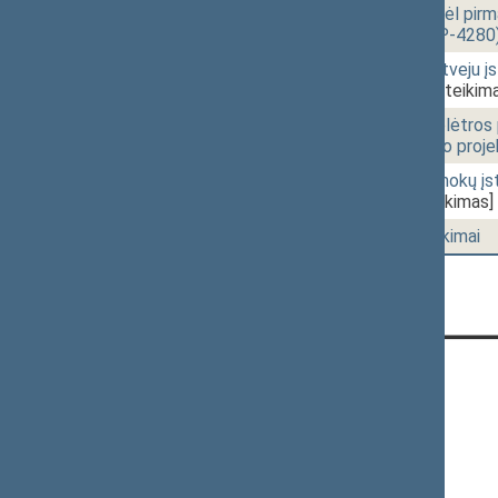
12:14
1 - 33.
Seimo nutarimo „Dėl pirm
projektas (Nr. XIVP-4280
12:16
2 - 2.
Paramos mirties atveju įs
XIVP-3846(2))
[Pateikima
12:28
2 - 5.
Kelių priežiūros ir plėtr
pakeitimo įstatymo proje
12:37
2 - 4.
Vaikų išlaikymo išmokų įs
XIVP-3530)
[Pateikimas]
12:44
1 - 39.
Seimo narių pareiškimai
CONTACTS:
Gedimino pr. 53, LT-01109 Vilnius,
Lithuania
+370 5 239 6060