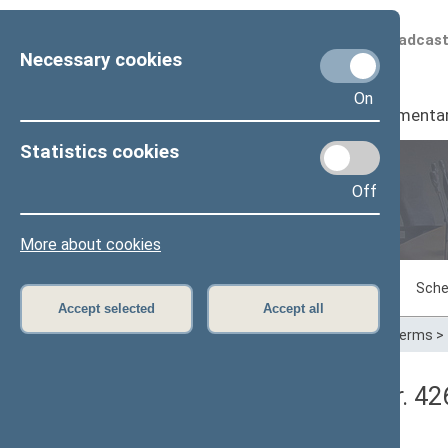
Scheduled broadcas
Necessary cookies
On
Seimas
I
Parliamenta
Statistics cookies
Off
Plenary sittings
More about cookies
Sitting in progress
Plenary sittings
Sche
Accept selected
Accept all
Home
>
Plenary sittings
>
Parliamentary terms
>
Seimo rytinis posėdis Nr. 4
Protokolas