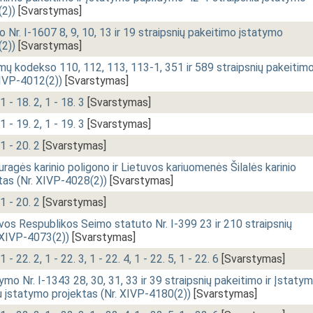
(2))
[Svarstymas]
r. I-1607 8, 9, 10, 13 ir 19 straipsnių pakeitimo įstatymo
(2))
[Svarstymas]
mų kodekso 110, 112, 113, 113-1, 351 ir 589 straipsnių pakeitim
XIVP-4012(2))
[Svarstymas]
1 - 18. 2, 1 - 18. 3
[Svarstymas]
1 - 19. 2, 1 - 19. 3
[Svarstymas]
1 - 20. 2
[Svarstymas]
agės karinio poligono ir Lietuvos kariuomenės Šilalės karinio
tas (Nr. XIVP-4028(2))
[Svarstymas]
1 - 20. 2
[Svarstymas]
vos Respublikos Seimo statuto Nr. I-399 23 ir 210 straipsnių
 XIVP-4073(2))
[Svarstymas]
 - 22. 2, 1 - 22. 3, 1 - 22. 4, 1 - 22. 5, 1 - 22. 6
[Svarstymas]
mo Nr. I-1343 28, 30, 31, 33 ir 39 straipsnių pakeitimo ir Įstaty
u įstatymo projektas (Nr. XIVP-4180(2))
[Svarstymas]