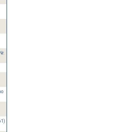
Nr.
mo
61)