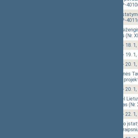
projektas (Nr. XIVP-4010
10:53
1 - 17. 3.
Žemės reformos įstatymo N
projektas (Nr. XIVP-4011
10:53
1 - 17. 4.
Administracinių nusižengi
įstatymo projektas (Nr. 
10:54
1 - 18.
Klausimų grupė: 1 - 18. 1, 
10:57
1 - 19.
Klausimų grupė: 1 - 19. 1, 
11:00
1 - 20.
Klausimų grupė: 1 - 20. 1, 
11:04
1 - 20. 1.
Lietuvos kariuomenės Taur
poligono įstatymo projek
11:09
1 - 20.
Klausimų grupė: 1 - 20. 1, 
11:10
1 - 21.
Seimo statuto „Dėl Lietu
pakeitimo" projektas (Nr.
11:12
1 - 22.
Klausimų grupė: 1 - 22. 1, 1
11:14
1 - 22. 3.
Sveikatos draudimo įstaty
papildymo 26-3 straipsni