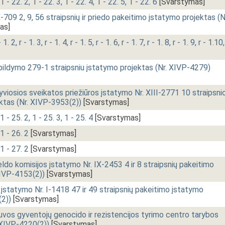
 - 22. 2, 1 - 22. 3, 1 - 22. 4, 1 - 22. 5, 1 - 22. 6
[Svarstymas]
709 2, 9, 56 straipsnių ir priedo pakeitimo įstatymo projektas (N
as]
 2, r - 1. 3, r - 1. 4, r - 1. 5, r - 1. 6, r - 1. 7, r - 1. 8, r - 1. 9, r - 1.10,
ldymo 279-1 straipsniu įstatymo projektas (Nr. XIVP-4279)
yviosios sveikatos priežiūros įstatymo Nr. XIII-2771 10 straipsni
ktas (Nr. XIVP-3953(2))
[Svarstymas]
 - 25. 2, 1 - 25. 3, 1 - 25. 4
[Svarstymas]
1 - 26. 2
[Svarstymas]
1 - 27. 2
[Svarstymas]
ldo komisijos įstatymo Nr. IX-2453 4 ir 8 straipsnių pakeitimo
XIVP-4153(2))
[Svarstymas]
statymo Nr. I-1418 47 ir 49 straipsnių pakeitimo įstatymo
(2))
[Svarstymas]
uvos gyventojų genocido ir rezistencijos tyrimo centro tarybos
 XIVP-4220(2))
[Svarstymas]