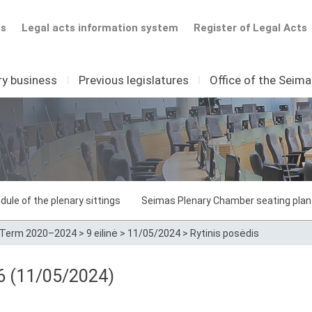
ts
Legal acts information system
Register of Legal Acts
ry business
I
Previous legislatures
I
Office of the Seim
dule of the plenary sittings
Seimas Plenary Chamber seating plan
Term 2020–2024
>
9 eilinė
>
11/05/2024
>
Rytinis posėdis
26 (11/05/2024)