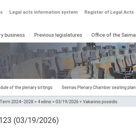
ts
Legal acts information system
Register of Legal Acts
ry business
I
Previous legislatures
I
Office of the Seim
dule of the plenary sittings
Seimas Plenary Chamber seating plan
Term 2024–2028
>
4 eilinė
>
03/19/2026
>
Vakarinis posėdis
 123 (03/19/2026)