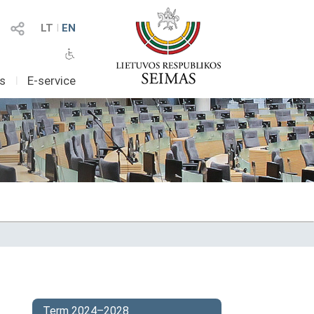
LT
I
EN
as
I
E-service
Term 2024–2028