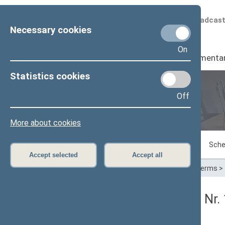
Scheduled broadcas
Necessary cookies
On
Seimas
I
Parliamenta
Statistics cookies
Off
Plenary sittings
More about cookies
Sitting in progress
Plenary sittings
Sche
Accept selected
Accept all
Home
>
Plenary sittings
>
Parliamentary terms
>
Seimo vakarinis posėdis Nr.
Protokolas