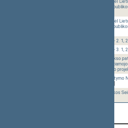
14:45
r - 1.
Seimo nutarimo „Dėl Liet
„Dėl Lietuvos Respubliko
[Svarstymas]
14:46
r - 1.
Seimo nutarimo „Dėl Liet
„Dėl Lietuvos Respubliko
[Priėmimas]
14:47
2 - 2.
Klausimų grupė: 2 - 2. 1, 2 
14:48
2 - 3.
Klausimų grupė: 2 - 3. 1, 2 
14:49
2 - 4.
Baudžiamojo kodekso patvi
Respublikos baudžiamojo 
pakeitimo įstatymo proje
14:50
2 - 5.
Konkurencijos įstatymo Nr
1037)
[Pateikimas]
14:51
r - 2.
Lietuvos Respublikos Se
[Tvirtinimas]