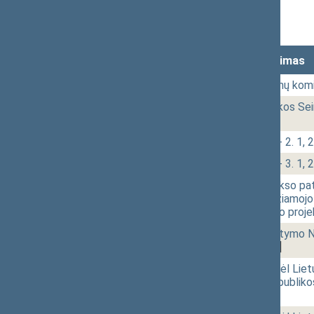
Stenograma
Lankomumas
Laikas
Numeris
Svarstytas klausimas
14:03
2 - 1.
Vyriausiosios rinkimų komi
14:03
r - 2.
Lietuvos Respublikos Se
[Tvirtinimas]
14:11
2 - 2.
Klausimų grupė: 2 - 2. 1, 2 
14:22
2 - 3.
Klausimų grupė: 2 - 3. 1, 2 
14:29
2 - 4.
Baudžiamojo kodekso patvi
Respublikos baudžiamojo 
pakeitimo įstatymo proje
14:37
2 - 5.
Konkurencijos įstatymo Nr
1037)
[Pateikimas]
14:42
r - 1.
Seimo nutarimo „Dėl Liet
„Dėl Lietuvos Respubliko
[Pateikimas]