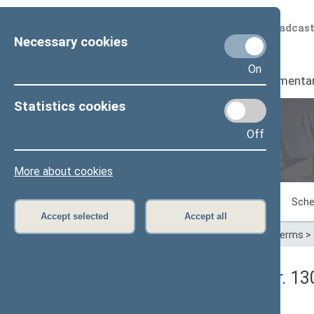
Scheduled broadcas
Necessary cookies
On
Seimas
I
Parliamenta
Statistics cookies
Off
Plenary sittings
More about cookies
Sitting in progress
Plenary sittings
Sche
Accept selected
Accept all
Home
>
Plenary sittings
>
Parliamentary terms
>
Seimo rytinis posėdis Nr. 1
Protokolas