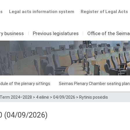
ts
Legal acts information system
Register of Legal Acts
ry business
I
Previous legislatures
I
Office of the Seim
dule of the plenary sittings
Seimas Plenary Chamber seating plan
Term 2024–2028
>
4 eilinė
>
04/09/2026
>
Rytinis posėdis
30 (04/09/2026)