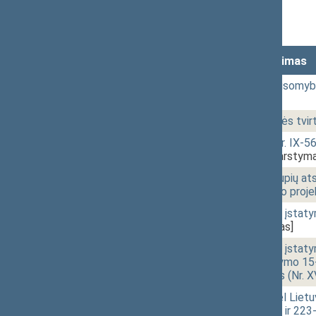
Stenograma
Lankomumas
Laikas
Numeris
Svarstytas klausimas
10:01
1 - 1.
Lietuvos Nepriklausomybė
paminėjimas
10:13
1 - 2.
Dienos darbotvarkės tvir
10:15
1 - 3.
Akcizų įstatymo Nr. IX-56
XVP-1377(2))
[Svarstyma
10:34
1 - 4. 1.
Įmonių ir įmonių grupių a
pakeitimo įstatymo proje
10:36
1 - 4. 2.
Vertybinių popierių įstat
1305(2))
[Priėmimas]
10:37
1 - 4. 3.
Vertybinių popierių įstaty
ir Įstatymo papildymo 15
įstatymo projektas (Nr. 
10:37
1 - 5.
Seimo statuto „Dėl Lietu
173, 175, 177, 178 ir 223