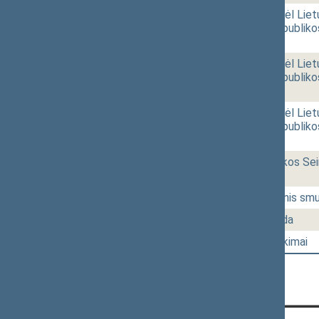
10:54
r - 2.
Seimo nutarimo „Dėl Liet
„Dėl Lietuvos Respubliko
[Pateikimas]
10:55
r - 2.
Seimo nutarimo „Dėl Liet
„Dėl Lietuvos Respubliko
[Svarstymas]
10:55
r - 2.
Seimo nutarimo „Dėl Liet
„Dėl Lietuvos Respubliko
[Priėmimas]
10:56
r - 3.
Lietuvos Respublikos Se
[Tvirtinimas]
11:03
1 - 10.
Diskusija „Seksualinis smu
12:03
1 - 11.
Vyriausybės valanda
13:04
1 - 12.
Seimo narių pareiškimai