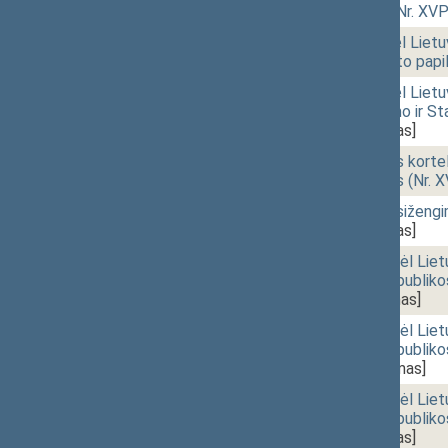
galios“ projektas (Nr. XV
10:43
1 - 6.
Seimo statuto „Dėl Lietuv
pakeitimo ir Statuto papi
10:46
1 - 7. 1.
Seimo statuto „Dėl Lietuv
straipsnių pakeitimo ir St
1062(2))
[Priėmimas]
10:48
1 - 8.
Asmens tapatybės kortelės
įstatymo projektas (Nr. 
10:50
2 - 1.
Administracinių nusiženg
1060(2))
[Priėmimas]
10:52
r - 1.
Seimo nutarimo „Dėl Liet
„Dėl Lietuvos Respubliko
1357(2))
[Pateikimas]
10:53
r - 1.
Seimo nutarimo „Dėl Liet
„Dėl Lietuvos Respubliko
1357(2))
[Svarstymas]
10:53
r - 1.
Seimo nutarimo „Dėl Liet
„Dėl Lietuvos Respubliko
1357(2))
[Priėmimas]