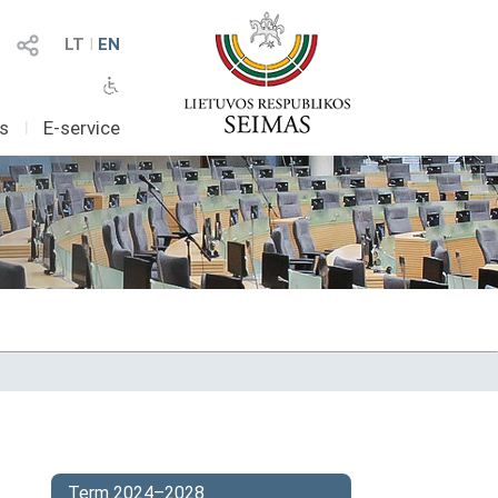
LT
I
EN
as
I
E-service
Term 2024–2028