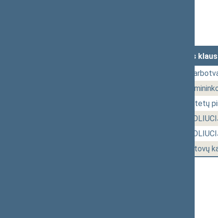
Stenograma
Garso įrašas
(
atsisiųsti
)
Lankomumas
Laikas
Numeris
Svarstytas klau
16:00
0.
Posėdžio darbotva
16:03
1.
Ministro Pirmininko
16:14
2.
Seimo komitetų pi
16:52
Seimo REZOLIUCI
16:59
Seimo REZOLIUCI
17:22
3.
Frakcijų atstovų k