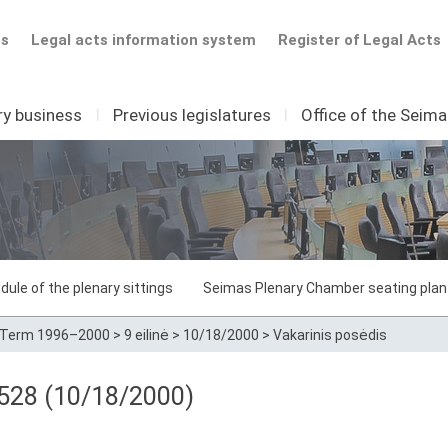
ts
Legal acts information system
Register of Legal Acts
ry business
I
Previous legislatures
I
Office of the Seim
dule of the plenary sittings
Seimas Plenary Chamber seating plan
Term 1996–2000
>
9 eilinė
>
10/18/2000
>
Vakarinis posėdis
 528 (10/18/2000)