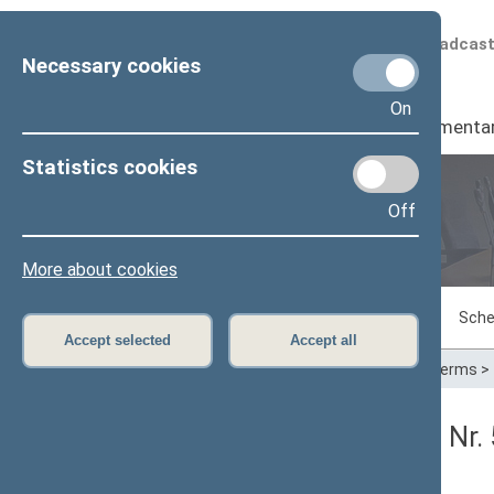
Scheduled broadcas
Necessary cookies
On
Seimas
I
Parliamenta
Statistics cookies
Off
Plenary sittings
More about cookies
Sitting in progress
Plenary sittings
Sche
Accept selected
Accept all
Home
>
Plenary sittings
>
Parliamentary terms
>
Seimo vakarinis posėdis Nr.
Protokolas