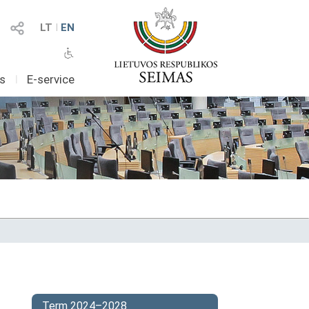
LT
I
EN
as
I
E-service
Term 2024–2028