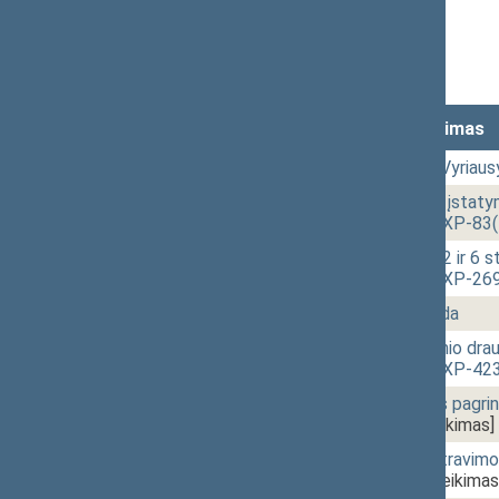
Stenograma
Garso įrašas
(
atsisiųsti
)
Lankomumas
Laikas
Numeris
Svarstytas klausimas
15:02
2 - 1.
Dėl alternatyvios Vyriau
15:04
1 - 1d.
Profesinių sąjungų įstat
PROJEKTAS (Nr. IXP-83(
15:47
2 - 3.
Cukraus įstatymo 2 ir 6 
PROJEKTAS (Nr. IXP-269
16:11
2 - 4.
Vyriausybės valanda
17:23
2 - 2.
Valstybinių socialinio dr
PROJEKTAS (Nr. IXP-423
17:40
2 - 5.
Transporto veiklos pagr
IXP-433(2))
[Pateikimas]
17:57
2 - 6a.
Mokesčių administravimo
(Nr. IXP-483)
[Pateikimas