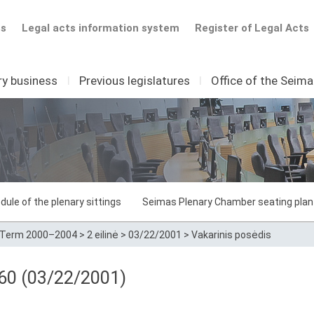
ts
Legal acts information system
Register of Legal Acts
ry business
I
Previous legislatures
I
Office of the Seim
dule of the plenary sittings
Seimas Plenary Chamber seating plan
Term 2000–2004
>
2 eilinė
>
03/22/2001
>
Vakarinis posėdis
 60 (03/22/2001)