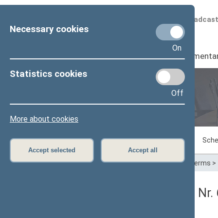
Scheduled broadcas
Necessary cookies
On
Seimas
I
Parliamenta
Statistics cookies
Off
Plenary sittings
More about cookies
Sitting in progress
Plenary sittings
Sche
Accept selected
Accept all
Home
>
Plenary sittings
>
Parliamentary terms
>
Seimo vakarinis posėdis Nr.
Protokolas