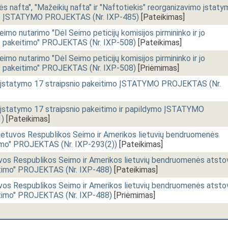
ės nafta", "Mažeikių nafta" ir "Naftotiekis" reorganizavimo įstat
timo ĮSTATYMO PROJEKTAS (Nr. IXP-485)
[Pateikimas]
o nutarimo "Dėl Seimo peticijų komisijos pirmininko ir jo
o" pakeitimo" PROJEKTAS (Nr. IXP-508)
[Pateikimas]
o nutarimo "Dėl Seimo peticijų komisijos pirmininko ir jo
o" pakeitimo" PROJEKTAS (Nr. IXP-508)
[Priėmimas]
ų įstatymo 17 straipsnio pakeitimo ĮSTATYMO PROJEKTAS (Nr.
 įstatymo 17 straipsnio pakeitimo ir papildymo ĮSTATYMO
)
[Pateikimas]
tuvos Respublikos Seimo ir Amerikos lietuvių bendruomenės
ymo" PROJEKTAS (Nr. IXP-293(2))
[Pateikimas]
s Respublikos Seimo ir Amerikos lietuvių bendruomenės atsto
itimo" PROJEKTAS (Nr. IXP-488)
[Pateikimas]
s Respublikos Seimo ir Amerikos lietuvių bendruomenės atsto
itimo" PROJEKTAS (Nr. IXP-488)
[Priėmimas]