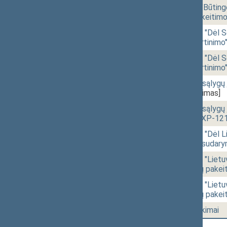
18:01
2 - 6c.
Akcinių bendrovių "Būting
3 ir 4 straipsnių pakei
18:02
r - 2.
Seimo NUTARIMO "Dėl Seim
pavaduotojo patvirtinim
18:03
r - 2.
Seimo NUTARIMO "Dėl Seim
pavaduotojo patvirtinim
18:05
2 - 7.
Seimo narių darbo sąlyg
IXP-121A)
[Pateikimas]
18:05
r - 5a.
Seimo narių darbo sąlygų
PROJEKTAS (Nr. IXP-121
18:25
r - 6b.
Seimo NUTARIMO "Dėl Lie
atstovų komisijos sudar
18:26
r - 6a.
Seimo NUTARIMO "Lietuvo
komisijos nuostatų pake
18:28
r - 6a.
Seimo NUTARIMO "Lietuvo
komisijos nuostatų pake
18:32
2 - 8.
Seimo narių pareiškimai