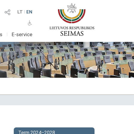
LT
I
EN
as
I
E-service
Term 2024–2028