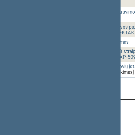
[Pateikimas]
13:18
1 -11.
Mokesčių administravimo
493)
[Pateikimas]
13:25
1 -12.
Administracinių teisės p
ĮSTATYMO PROJEKTAS (N
13:30
r - 1.
Protokolinis nutarimas
13:31
1 -13.
Įmonių įstatymo 13 strai
PROJEKTAS (Nr. IXP-509
13:39
r - 5a.
Žemės ūkio bendrovių įs
IXP-462(2))
[Pateikimas]
CONTACTS:
Gedimino pr. 53, LT-01109 Vilnius,
Lithuania