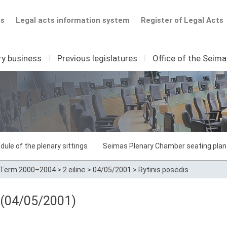
ts
Legal acts information system
Register of Legal Acts
ry business
I
Previous legislatures
I
Office of the Seim
dule of the plenary sittings
Seimas Plenary Chamber seating plan
Term 2000–2004
>
2 eilinė
>
04/05/2001
>
Rytinis posėdis
4 (04/05/2001)