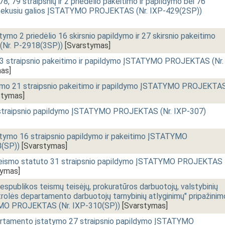
 78, 79 straipsnių ir 2 priedėlio pakeitimo ir papildymo bei 76
netekusiu galios ĮSTATYMO PROJEKTAS (Nr. IXP-429(2SP))
ymo 2 priedėlio 16 skirsnio papildymo ir 27 skirsnio pakeitimo
r. P-2918(3SP))
[Svarstymas]
23 straipsnio pakeitimo ir papildymo ĮSTATYMO PROJEKTAS (Nr.
as]
tymo 21 straipsnio pakeitimo ir papildymo ĮSTATYMO PROJEKTA
stymas]
 straipsnio papildymo ĮSTATYMO PROJEKTAS (Nr. IXP-307)
atymo 16 straipsnio papildymo ir pakeitimo ĮSTATYMO
(SP))
[Svarstymas]
 Teismo statuto 31 straipsnio papildymo ĮSTATYMO PROJEKTAS
tymas]
spublikos teismų teisėjų, prokuratūros darbuotojų, valstybinių
trolės departamento darbuotojų tarnybinių atlyginimų" pripažinim
YMO PROJEKTAS (Nr. IXP-310(SP))
[Svarstymas]
rtamento įstatymo 27 straipsnio papildymo ĮSTATYMO