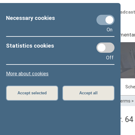
Scheduled broadcas
Necessary cookies
On
Seimas
I
Parliamenta
Statistics cookies
Off
Plenary sittings
More about cookies
Sitting in progress
Plenary sittings
Sche
Accept selected
Accept all
Home
>
Plenary sittings
>
Parliamentary terms
>
Seimo rytinis posėdis Nr. 6
Protokolas