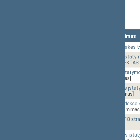
Stenograma
Garso įrašas
(
atsisiųsti
)
Lankomumas
Laikas
Numeris
Svarstytas klausimas
09:59
01.
Posėdžio darbotvarkės tv
10:07
1 - 1.
Akcinių bendrovių įstatymo
ĮSTATYMO PROJEKTAS (N
10:27
1 - 2.
Lito patikimumo įstatym
403(SP))
[Priėmimas]
10:31
1 - 3.
Alkoholio kontrolės įst
111(2SP))
[Priėmimas]
10:43
1 - 4.
Pataisos darbų kodekso 
IXP-75(2SP))
[Priėmimas
10:47
1 - 5.
Turizmo įstatymo 18 st
[Priėmimas]
10:50
1 - 6a.
Valstybės tarnybos įstatym