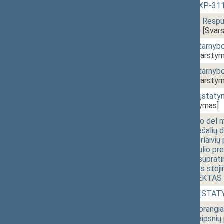
PROJEKTAS (Nr. IXP-311
12:37
1 - 7h.
Tarnybos Lietuvos Resp
(Nr. IXP-312(2SP))
[Svar
12:37
1 - 7i.
Specialiųjų tyrimų tarn
IXP-313(2SP))
[Svarstym
12:42
1 - 7j.
Specialiųjų tyrimų tarn
IXP-314(2SP))
[Svarstym
12:46
1 - 7k.
Seimo kontrolierių įsta
315(2SP))
[Svarstymas]
12:49
1 - 8.
Bendrojo susitarimo dėl 
išreiškiančio daugiašalių
civilinės aviacijos orlaiv
įsteigiančios Pasaulio pr
Meksikos Valstijų supra
grupės dėl Lietuvos stoji
ĮSTATYMO PROJEKTAS (N
13:05
1 - 9.
Finansų institucijų ĮST
13:12
1 -10.
Gyventojų pajamų brangiam
įstatymo 2 ir 3 straips