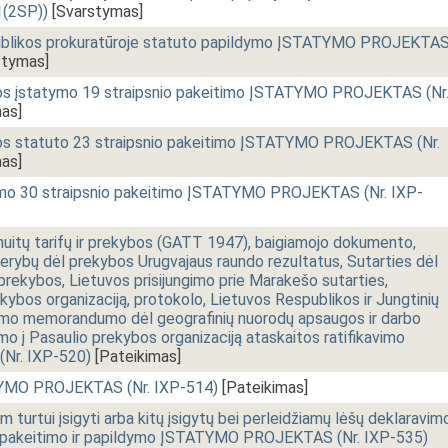
(2SP))
[Svarstymas]
ublikos prokuratūroje statuto papildymo ĮSTATYMO PROJEKTA
stymas]
ybos įstatymo 19 straipsnio pakeitimo ĮSTATYMO PROJEKTAS (Nr
as]
ybos statuto 23 straipsnio pakeitimo ĮSTATYMO PROJEKTAS (Nr.
as]
tymo 30 straipsnio pakeitimo ĮSTATYMO PROJEKTAS (Nr. IXP-
muitų tarifų ir prekybos (GATT 1947), baigiamojo dokumento,
 derybų dėl prekybos Urugvajaus raundo rezultatus, Sutarties dėl
ių prekybos, Lietuvos prisijungimo prie Marakešo sutarties,
ekybos organizaciją, protokolo, Lietuvos Respublikos ir Jungtinių
timo memorandumo dėl geografinių nuorodų apsaugos ir darbo
mo į Pasaulio prekybos organizaciją ataskaitos ratifikavimo
r. IXP-520)
[Pateikimas]
ATYMO PROJEKTAS (Nr. IXP-514)
[Pateikimas]
 turtui įsigyti arba kitų įsigytų bei perleidžiamų lėšų deklaravim
nių pakeitimo ir papildymo ĮSTATYMO PROJEKTAS (Nr. IXP-535)