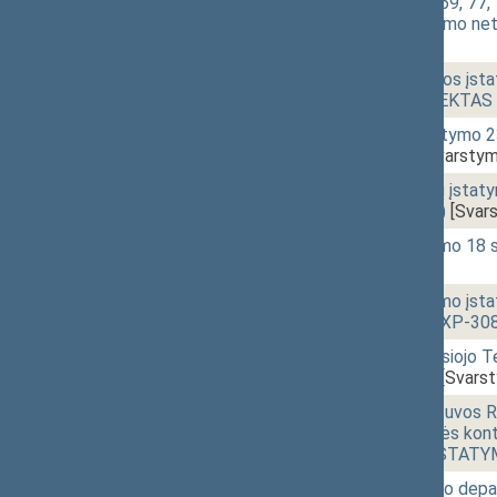
56, 59, 65, 67, 68, 69, 77,
straipsnio pripažinimo 
[Svarstymas]
11:46
1 - 6b.
Vvalstybės tarnybos įstat
ĮSTATYMO PROJEKTAS (N
12:06
1 - 7a.
Seimo rinkimų įstatymo 
IXP-305(2SP))
[Svarstym
12:12
1 - 7b.
Prezidento rinkimų įsta
(Nr. IXP-306(2SP))
[Svar
12:13
1 - 7c.
Prezidento įstatymo 18
[Svarstymas]
12:17
1 - 7d.
Konstitucinio teismo įst
PROJEKTAS (Nr. IXP-308
12:28
1 - 7e.
Lietuvos Aukščiausiojo
(Nr. IXP-309(SP))
[Svars
12:28
1 - 7f.
Įstatymo "Dėl Lietuvos Re
arbitrų bei valstybės kon
netekusiu galios ĮSTAT
12:29
1 - 7g.
Valstybės saugumo depa