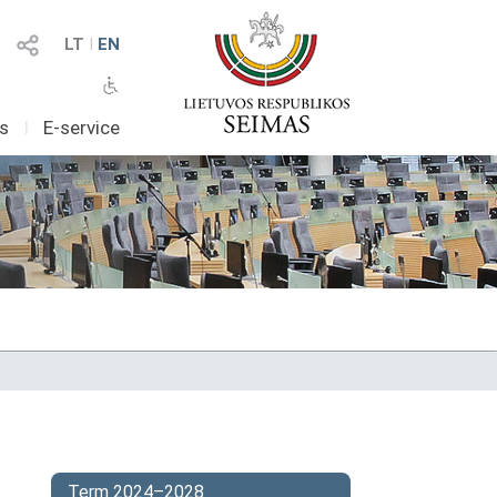
LT
I
EN
as
I
E-service
Term 2024–2028