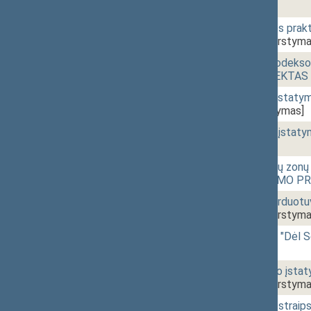
[Svarstymas]
15:15
1 - 7f.
Gydytojo medicinos prak
IXP-448(SP))
[Svarstyma
15:15
1 - 7g.
Kelių transporto kodekso 
ĮSTATYMO PROJEKTAS (N
15:15
1 - 7h.
Komercinių bankų įstaty
451(2SP))
[Svarstymas]
15:16
1 - 7j.
Lobistinės veiklos įsta
453)
[Svarstymas]
15:16
1 - 7i.
Laisvųjų ekonominių zonų 
pakeitimo ĮSTATYMO PR
15:16
1 - 7k.
Neapmuitinamų parduotuv
IXP-454(SP))
[Svarstyma
15:16
r - 1.
Seimo NUTARIMO "Dėl Se
[Pateikimas]
15:17
1 - 7m.
Teritorijų planavimo įst
IXP-456(SP))
[Svarstyma
15:17
1 - 7a.
Audito įstatymo 5 strai