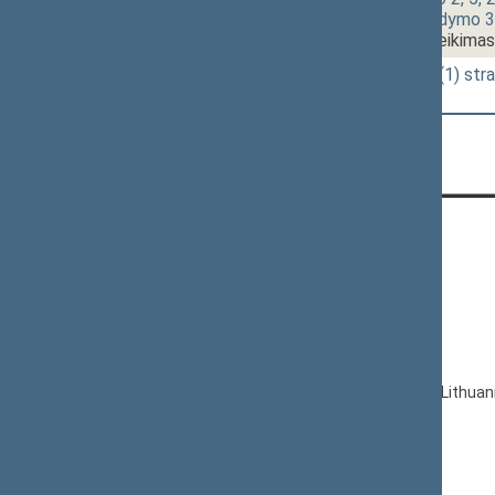
bei įstatymo papildymo 3
(Nr. IXP-573)
[Pateikimas
19:30
2 - 7.
Akcizų įstatymo 5(1) st
[Pateikimas]
CONTACTS:
Gedimino pr. 53, LT-01109 Vilnius,
Lithuania
+370 5 239 6060
E-mail:
priim@lrs.lt
© Office of the Seimas of the Republic of Lithuan