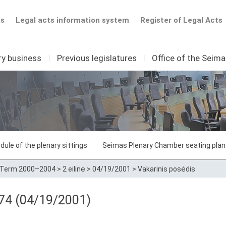
ts
Legal acts information system
Register of Legal Acts
ry business
I
Previous legislatures
I
Office of the Seim
dule of the plenary sittings
Seimas Plenary Chamber seating plan
Term 2000–2004
>
2 eilinė
>
04/19/2001
>
Vakarinis posėdis
 74 (04/19/2001)