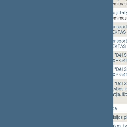
IXP-455(SP))
[Priėmimas
15:30
1 - 7m.
Teritorijų planavimo įst
IXP-456(SP))
[Priėmimas
15:31
1 - 7n.
Vidaus vandenų transport
ĮSTATYMO PROJEKTAS (N
15:31
1 - 7n.
Vidaus vandenų transport
ĮSTATYMO PROJEKTAS (N
15:34
r - 2.
Seimo NUTARIMO "Dėl Seim
PROJEKTAS (Nr. IXP-541
15:40
r - 2.
Seimo NUTARIMO "Dėl Seim
PROJEKTAS (Nr. IXP-541
15:53
1 - 5.
Seimo NUTARIMO "Dėl Seim
fondo veiklai, valstybės 
su valstybės garantija, i
[Priėmimas]
16:01
2 - 3.
Vyriausybės valanda
17:15
2 - 4a.
Privatizavimo komisijos pi
17:19
02.
Savaitės darbotvarkės tv