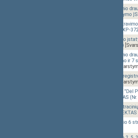
17:57
2 - 1a.
Valstybinio socialinio dra
pakeitimo ir papildymo
18:35
2 - 1b.
Mokesčių administravimo
PROJEKTAS (Nr. IXP-372
18:35
2 - 1d.
Sveikatos draudimo įsta
(Nr. IXP-374(3SP))
[Svar
18:36
2 - 1c.
Valstybinio socialinio dr
straipsnių pakeitimo ir 
IXP-373(2SP))
[Svarstym
18:42
2 - 1e.
Turto arešto aktų regis
IXP-375(2SP))
[Svarstym
18:45
2 - 4b.
Seimo NUTARIMO "Dėl Pri
metais" PROJEKTAS (Nr.
19:18
2 - 5a.
Teritorijos administracinių
ĮSTATYMO PROJEKTAS (N
19:24
2 - 5b.
Konsulinio mokesčio 6 s
[Svarstymas]
19:27
2 - 6.
Draudimo įstatymo 2, 5, 23