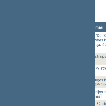
Stenograma
Garso įrašas
(
atsisiųsti
)
Lankomumas
Laikas
Numeris
Svarstytas klausimas
14:57
1 - 5.
Seimo NUTARIMO "Dėl Seim
fondo veiklai, valstybės 
su valstybės garantija, i
[Svarstymas]
15:02
1 - 7a.
Audito įstatymo 5 strai
[Svarstymas]
15:13
1 - 7d.
Civilinio kodekso 2.79 
[Svarstymas]
15:14
1 - 7b.
Augalų veislių apsaugos 
PROJEKTAS (Nr. IXP-444
15:14
1 - 7c.
Centrinės kredito unijo
445(SP))
[Svarstymas]
15:14
1 - 7e.
Draudimo įstatymo 32 s