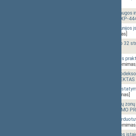
[Priėmimas]
15:20
1 - 7b.
Augalų veislių apsaugos 
PROJEKTAS (Nr. IXP-444
15:22
1 - 7c.
Centrinės kredito unijo
445(SP))
[Priėmimas]
15:23
1 - 7e.
Draudimo įstatymo 32 s
[Priėmimas]
15:24
1 - 7f.
Gydytojo medicinos prak
IXP-448(SP))
[Priėmimas
15:26
1 - 7g.
Kelių transporto kodekso 
ĮSTATYMO PROJEKTAS (N
15:26
1 - 7h.
Komercinių bankų įstaty
451(2SP))
[Priėmimas]
15:27
1 - 7i.
Laisvųjų ekonominių zonų 
pakeitimo ĮSTATYMO PR
15:28
1 - 7k.
Neapmuitinamų parduotuv
IXP-454(SP))
[Priėmimas
15:29
1 - 7l.
Sveikatos priežiūros įs