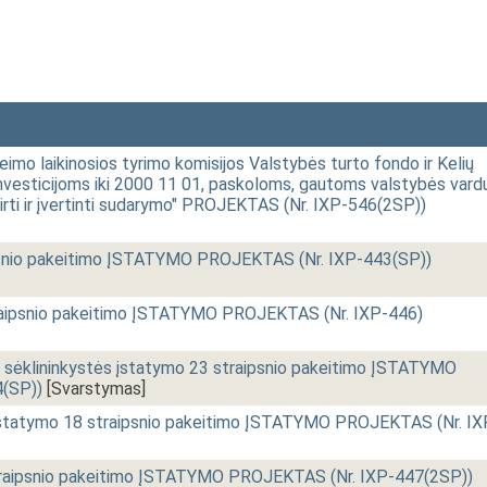
o laikinosios tyrimo komisijos Valstybės turto fondo ir Kelių
investicijoms iki 2000 11 01, paskoloms, gautoms valstybės vardu
štirti ir įvertinti sudarymo" PROJEKTAS (Nr. IXP-546(2SP))
psnio pakeitimo ĮSTATYMO PROJEKTAS (Nr. IXP-443(SP))
straipsnio pakeitimo ĮSTATYMO PROJEKTAS (Nr. IXP-446)
ir sėklininkystės įstatymo 23 straipsnio pakeitimo ĮSTATYMO
(SP))
[Svarstymas]
s įstatymo 18 straipsnio pakeitimo ĮSTATYMO PROJEKTAS (Nr. IX
traipsnio pakeitimo ĮSTATYMO PROJEKTAS (Nr. IXP-447(2SP))