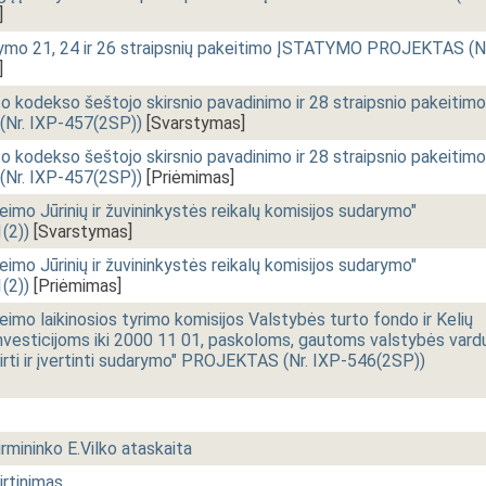
]
atymo 21, 24 ir 26 straipsnių pakeitimo ĮSTATYMO PROJEKTAS (Nr
]
o kodekso šeštojo skirsnio pavadinimo ir 28 straipsnio pakeitimo
r. IXP-457(2SP))
[Svarstymas]
o kodekso šeštojo skirsnio pavadinimo ir 28 straipsnio pakeitimo
r. IXP-457(2SP))
[Priėmimas]
o Jūrinių ir žuvininkystės reikalų komisijos sudarymo"
(2))
[Svarstymas]
o Jūrinių ir žuvininkystės reikalų komisijos sudarymo"
(2))
[Priėmimas]
o laikinosios tyrimo komisijos Valstybės turto fondo ir Kelių
investicijoms iki 2000 11 01, paskoloms, gautoms valstybės vardu
štirti ir įvertinti sudarymo" PROJEKTAS (Nr. IXP-546(2SP))
rmininko E.Vilko ataskaita
irtinimas