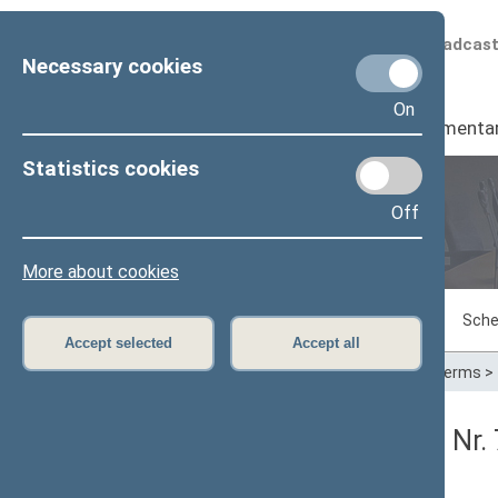
Scheduled broadcas
Necessary cookies
On
Seimas
I
Parliamenta
Statistics cookies
Off
Plenary sittings
More about cookies
Sitting in progress
Plenary sittings
Sche
Accept selected
Accept all
Home
>
Plenary sittings
>
Parliamentary terms
>
Seimo vakarinis posėdis Nr.
Protokolas