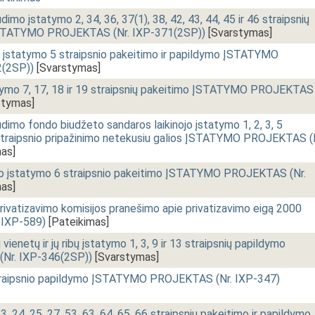
udimo įstatymo 2, 34, 36, 37(1), 38, 42, 43, 44, 45 ir 46 straipsnių
 ĮSTATYMO PROJEKTAS (Nr. IXP-371(2SP))
[Svarstymas]
 įstatymo 5 straipsnio pakeitimo ir papildymo ĮSTATYMO
(2SP))
[Svarstymas]
tymo 7, 17, 18 ir 19 straipsnių pakeitimo ĮSTATYMO PROJEKTAS
stymas]
audimo fondo biudžeto sandaros laikinojo įstatymo 1, 2, 3, 5
7 straipsnio pripažinimo netekusiu galios ĮSTATYMO PROJEKTAS (
as]
tro įstatymo 6 straipsnio pakeitimo ĮSTATYMO PROJEKTAS (Nr.
as]
vatizavimo komisijos pranešimo apie privatizavimo eigą 2000
 IXP-589)
[Pateikimas]
 vienetų ir jų ribų įstatymo 1, 3, 9 ir 13 straipsnių papildymo
r. IXP-346(2SP))
[Svarstymas]
traipsnio papildymo ĮSTATYMO PROJEKTAS (Nr. IXP-347)
, 24, 25, 27, 53, 63, 64, 65, 66 straipsnių pakeitimo ir papildymo