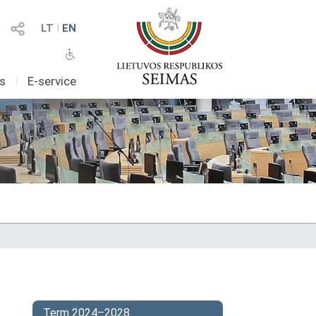
LT
I
EN
as
I
E-service
Term 2024–2028