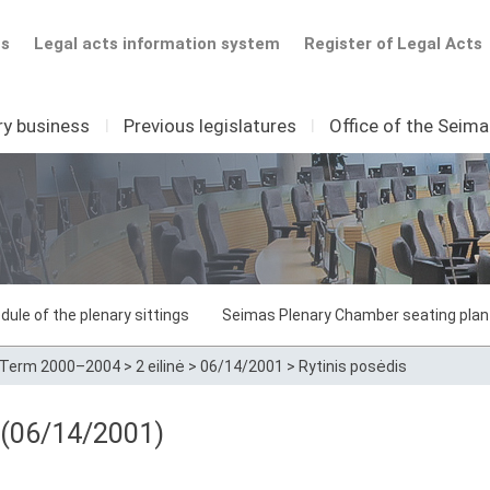
ts
Legal acts information system
Register of Legal Acts
ry business
I
Previous legislatures
I
Office of the Seim
dule of the plenary sittings
Seimas Plenary Chamber seating plan
Term 2000–2004
>
2 eilinė
>
06/14/2001
>
Rytinis posėdis
8 (06/14/2001)