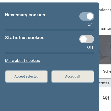
Scheduled broadcas
Necessary cookies
On
Seimas
I
Parliamenta
Statistics cookies
Off
Plenary sittings
More about cookies
Sitting in progress
Plenary sittings
Sche
Accept selected
Accept all
Home
>
Plenary sittings
>
Parliamentary terms
>
Seimo rytinis posėdis Nr. 9
Protokolas