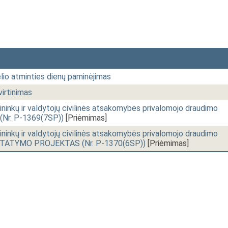
lio atminties dienų paminėjimas
irtinimas
ninkų ir valdytojų civilinės atsakomybės privalomojo draudimo
r. P-1369(7SP))
[Priėmimas]
ninkų ir valdytojų civilinės atsakomybės privalomojo draudimo
ĮSTATYMO PROJEKTAS (Nr. P-1370(6SP))
[Priėmimas]