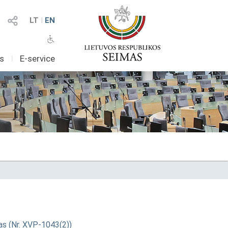
LT
I
EN
as
I
E-service
as (Nr. XVP-1043(2))