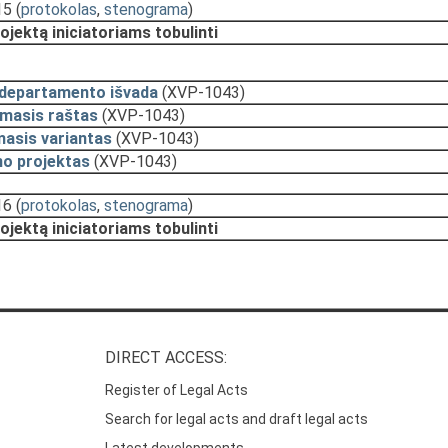
15
(
protokolas
,
stenograma
)
ojektą iniciatoriams tobulinti
 departamento išvada
(XVP-1043)
amasis raštas
(XVP-1043)
asis variantas
(XVP-1043)
mo projektas
(XVP-1043)
16
(
protokolas
,
stenograma
)
ojektą iniciatoriams tobulinti
DIRECT ACCESS:
Register of Legal Acts
Search for legal acts and draft legal acts