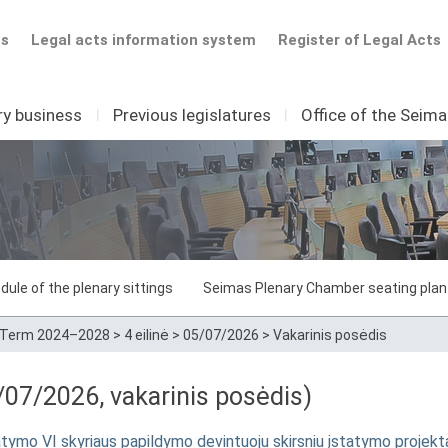
ts
Legal acts information system
Register of Legal Acts
ry business
I
Previous legislatures
I
Office of the Seim
dule of the plenary sittings
Seimas Plenary Chamber seating plan
Term 2024–2028
>
4 eilinė
>
05/07/2026
>
Vakarinis posėdis
07/2026, vakarinis posėdis)
atymo VI skyriaus papildymo devintuoju skirsniu įstatymo projekt