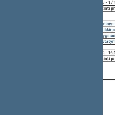
Svarstyta:
17:05 - 17:
Nutarta:
Grąžinti pr
2025-11-25, pateikimas
2025-11-25
Teisės
2025-11-20
Aiškin
2025-11-20
Lyginam
2025-11-20
Įstaty
Svarstyta:
16:00 - 16:
Nutarta:
Grąžinti pr
CONTACTS:
Gedimino pr. 53, LT-01109 Vilnius,
Lithuania
+370 5 239 6060