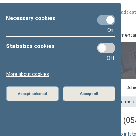
Scheduled broadcas
Necessary cookies
On
Seimas
I
Parliamenta
Statistics cookies
Off
Plenary sittings
More about cookies
Sitting in progress
Plenary sittings
Sche
Accept selected
Accept all
Home
>
Plenary sittings
>
Parliamentary terms
>
Darbotvarkės klausimas (05/
Darbo kodekso 66 straipsnio pakeitimo ir Įst