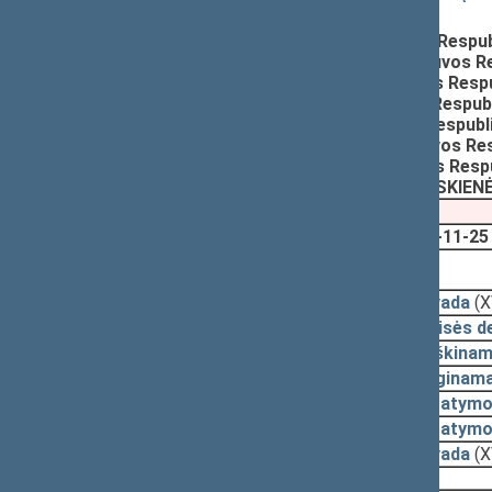
Registravimo data:
2026-02-19
Pateikė:
Lukas SAVICKAS, Lietuvos Respub
Pateikė:
Linas URMANAVIČIUS, Lietuvos Re
Pateikė:
Linas KUKURAITIS, Lietuvos Resp
Pateikė:
Dainius VARNAS, Lietuvos Respub
Pateikė:
Rima BAŠKIENĖ, Lietuvos Respubl
Pateikė:
Saulius SKVERNELIS, Lietuvos Re
Pateikė:
Kęstutis MAŽEIKA, Lietuvos Resp
Pateikė:
Agnė JAKAVIČIUTĖ-MILIAUSKIENĖ,
2025-11-25
2026-05-07, pateikimas
2026-03-03
Išvada
(X
2026-02-25
Teisės d
2026-02-19
Aiškinam
2026-02-19
Lyginama
2026-02-19
Įstatymo
2026-02-19
Įstatymo
2025-12-01
Išvada
(X