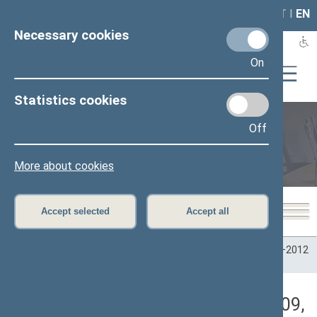
LAIS
RLA
LT
I
EN
Necessary cookies
On
Statistics cookies
Off
Plenary sittings
More about cookies
Accept selected
Accept all
Home
>
Plenary sittings
>
Parliamentary terms
>
Term 2008–2012
>
2 eilinė
>
07/07/2009
>
Rytinis neeilinis posėdis
Darbotvarkės klausimas (07/07/2009,