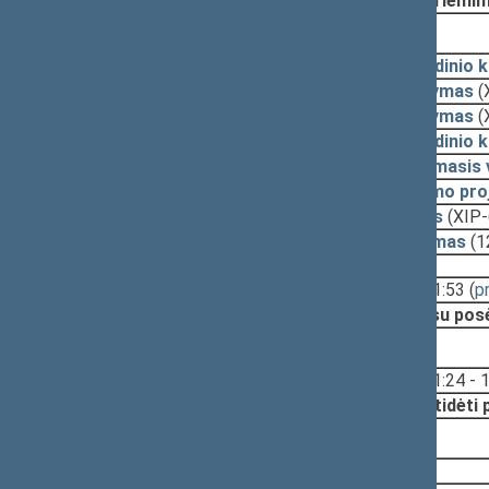
Nutarta:
Priėmim
2009-11-10, svarstymas
2009-11-06
Pagrindinio 
2009-10-26
Pasiūlymas
(
2009-10-20
Pasiūlymas
(
2009-10-19
Pagrindinio 
2009-10-19
Lyginamasis 
2009-10-19
Įstatymo pro
2009-10-06
Priedas
(XIP-
2009-09-30
Nutarimas
(1
Svarstyta:
11:09 - 11:53
(
p
Nutarta:
Pritarti su po
2009-09-15, priėmimas
Svarstyta:
11:24 - 
Nutarta:
Atidėti 
2009-09-10, priėmimas
2009-09-10