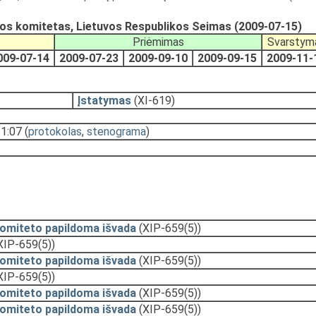
s komitetas, Lietuvos Respublikos Seimas (2009-07-15)
Priėmimas
Svarstym
009-07-14
2009-07-23
2009-09-10
2009-09-15
2009-11-
Įstatymas
(XI-619)
11:07
(
protokolas
,
stenograma
)
komiteto papildoma išvada
(XIP-659(5))
XIP-659(5))
komiteto papildoma išvada
(XIP-659(5))
XIP-659(5))
komiteto papildoma išvada
(XIP-659(5))
komiteto papildoma išvada
(XIP-659(5))