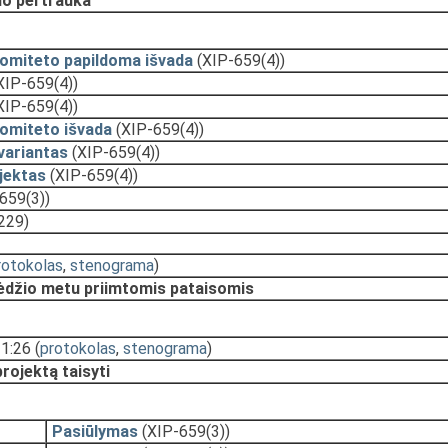
o pertrauka
komiteto papildoma išvada
(XIP-659(4))
XIP-659(4))
XIP-659(4))
komiteto išvada
(XIP-659(4))
variantas
(XIP-659(4))
jektas
(XIP-659(4))
659(3))
229)
rotokolas
,
stenograma
)
sėdžio metu priimtomis pataisomis
11:26
(
protokolas
,
stenograma
)
projektą taisyti
Pasiūlymas
(XIP-659(3))