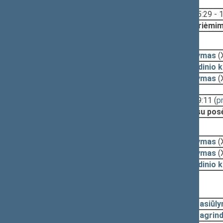
Svarstyta:
15:29 - 
Nutarta:
Priėmim
2009-07-14, svarstymas
2009-07-14
Pasiūlymas
(
2009-07-14
Pagrindinio 
2009-07-13
Pasiūlymas
(
Svarstyta:
18:53 - 19:11
(
p
Nutarta:
Pritarti su po
2009-07-09, svarstymas
2009-07-09
Pasiūlymas
(
2009-07-09
Pasiūlymas
(
2009-07-08
Pagrindinio 
Nutarta:
Svarstymas neįvyko
2009-07-07, svarstymas
2009-07-07
Pasiūl
2009-07-07
Pagrind