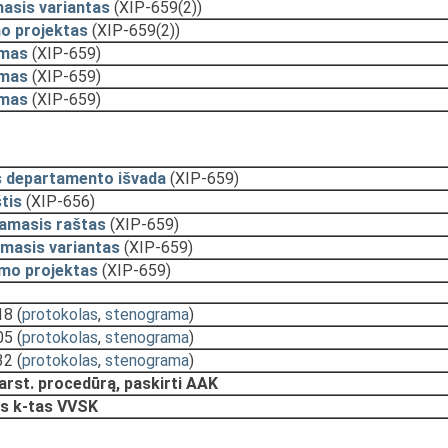
asis variantas
(XIP-659(2))
o projektas
(XIP-659(2))
ymas
(XIP-659)
ymas
(XIP-659)
ymas
(XIP-659)
s departamento išvada
(XIP-659)
tis
(XIP-656)
namasis raštas
(XIP-659)
masis variantas
(XIP-659)
ymo projektas
(XIP-659)
18
(
protokolas
,
stenograma
)
05
(
protokolas
,
stenograma
)
32
(
protokolas
,
stenograma
)
arst. procedūrą, paskirti AAK
s k-tas VVSK