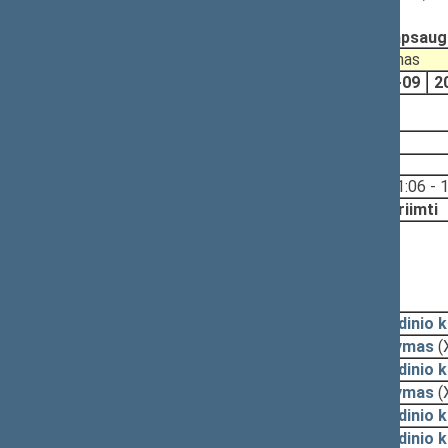
Registravimo data:
2009-07-15
Pateikė:
Jonas ŠIMĖNAS, Aplinkos apsaugo
Pateikimas
Svarstymas
2009-06-09
2009-07-07
2009-07-09
2
2009-12-22, priėmimas
2009-12-22
Svarstyta:
11:06 - 
Nutarta:
Priimti
2009-12-17, priėmimas
Nutarta:
Atidėti balsavimą
2009-12-17, priėmimas
2009-12-16
Pagrindinio 
2009-12-15
Pasiūlymas
(
2009-12-10
Pagrindinio 
2009-12-10
Pasiūlymas
(
2009-12-07
Pagrindinio 
2009-12-03
Pagrindinio 