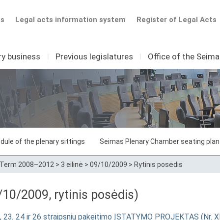
ts
Legal acts information system
Register of Legal Acts
ry business
I
Previous legislatures
I
Office of the Seim
dule of the plenary sittings
Seimas Plenary Chamber seating plan
Term 2008–2012
>
3 eilinė
>
09/10/2009
>
Rytinis posėdis
10/2009, rytinis posėdis)
 22, 23, 24 ir 26 straipsnių pakeitimo ĮSTATYMO PROJEKTAS (Nr. 