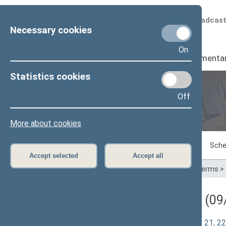
Scheduled broadcas
Necessary cookies
On
Seimas
I
Parliamenta
Statistics cookies
Off
Plenary sittings
More about cookies
Sitting in progress
Plenary sittings
Sche
Accept selected
Accept all
Home
>
Plenary sittings
>
Parliamentary terms
>
Darbotvarkės klausimas (09/
Teritorijų planavimo įstatymo 2, 12, 19, 21,