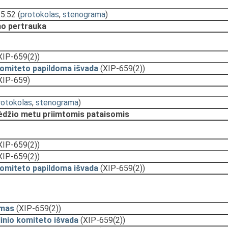
15:52
(
protokolas
,
stenograma
)
o pertrauka
XIP-659(2))
komiteto papildoma išvada
(XIP-659(2))
XIP-659)
rotokolas
,
stenograma
)
sėdžio metu priimtomis pataisomis
XIP-659(2))
XIP-659(2))
komiteto papildoma išvada
(XIP-659(2))
ymas
(XIP-659(2))
inio komiteto išvada
(XIP-659(2))