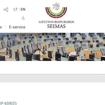
LT
I
EN
as
I
E-service
XIP-659(3))