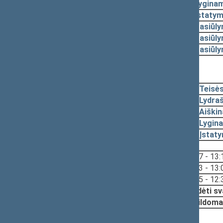
2009-07-07
Lyginam
2009-07-07
Įstatym
2009-06-29
Pasiūl
2009-06-19
Pasiūl
2009-06-19
Pasiūl
Nutarta:
Svarstymas neįvyko
2009-06-09, pateikimas
2009-06-04
Teisė
2009-05-20
Lydraš
2009-05-20
Aiški
2009-05-20
Lygina
2009-05-20
Įstat
Svarstyta:
13:17 - 13:
12:33 - 13:
12:15 - 12:
Nutarta:
Pradėti sv
Papildoma