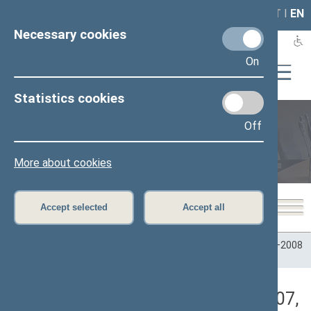
LAIS
RLA
LT
I
EN
Necessary cookies
On
Statistics cookies
Off
Plenary sittings
More about cookies
Accept selected
Accept all
Home
>
Plenary sittings
>
Parliamentary terms
>
Term 2004–2008
>
7 eilinė
>
11/13/2007
>
Rytinis posėdis
Darbotvarkės klausimas (11/13/2007,