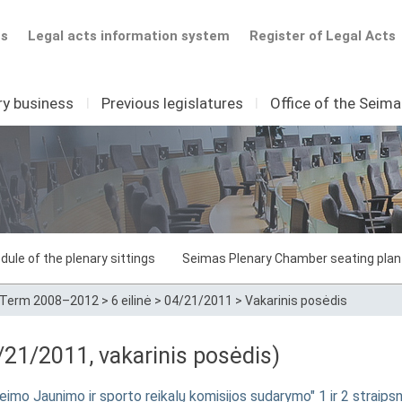
ts
Legal acts information system
Register of Legal Acts
ry business
I
Previous legislatures
I
Office of the Seim
dule of the plenary sittings
Seimas Plenary Chamber seating plan
Term 2008–2012
>
6 eilinė
>
04/21/2011
>
Vakarinis posėdis
21/2011, vakarinis posėdis)
o Jaunimo ir sporto reikalų komisijos sudarymo" 1 ir 2 straip