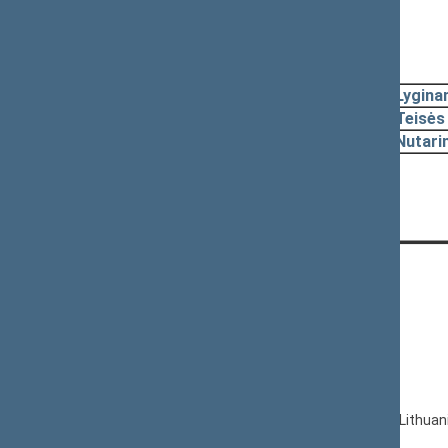
2011-04-19, svarstymas
Nutarta:
Svarstymas neįvyko
2011-04-19, pateikimas
2011-04-19
Lygina
2011-04-19
Teisės
2011-04-19
Nutari
Nutarta:
Pateikimas neįvyko
CONTACTS:
Gedimino pr. 53, LT-01109 Vilnius,
Lithuania
+370 5 239 6060
E-mail:
priim@lrs.lt
© Office of the Seimas of the Republic of Lithuan