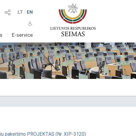
LT
I
EN
as
I
E-service
snių pakeitimo PROJEKTAS (Nr. XIP-3120)