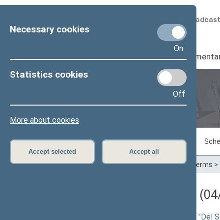
Scheduled broadcas
Necessary cookies
On
Seimas
I
Parliamenta
Statistics cookies
Off
Plenary sittings
More about cookies
Sitting in progress
Plenary sittings
Sche
Accept selected
Accept all
Home
>
Plenary sittings
>
Parliamentary terms
>
Darbotvarkės klausimas (04/
Seimo NUTARIMO dėl Seimo nutarimo "Dėl Seim