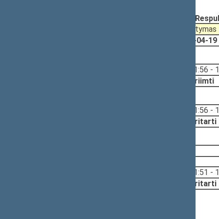
Registravimo data:
2011-04-19
Pateikė:
Irena DEGUTIENĖ, Lietuvos Respu
Pateikimas
Svarstymas
2011-04-19
2011-04-19
2011-04-21, priėmimas
Svarstyta:
11:56 - 
Nutarta:
Priimti
2011-04-21, svarstymas
Svarstyta:
11:56 - 
Nutarta:
Pritarti
2011-04-21, pateikimas
2011-04-21
Svarstyta:
11:51 - 
Nutarta:
Pritarti
2011-04-19, priėmimas
Nutarta:
Priėmimas neįvyko