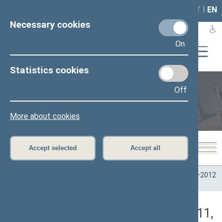
LAIS
RLA
LT
I
EN
Necessary cookies
On
Statistics cookies
Off
Plenary sittings
More about cookies
Accept selected
Accept all
Home
>
Plenary sittings
>
Parliamentary terms
>
Term 2008–2012
>
6 eilinė
>
04/21/2011
>
Vakarinis posėdis
Darbotvarkės klausimas (04/21/2011,