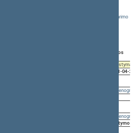
vakarinis posėdis)
Seimo NUTARIMO dėl Lietuvos Respublikos Seimo nutarimo
"Dėl Seimo VI (pavasario) sesijos darbų programos"
papildymo PROJEKTAS (Nr. XIP-3122)
Registravimo data:
2011-04-19
Pateikė:
Dalia TEIŠERSKYTĖ, Lietuvos Respublikos
Seimas (2011-04-19)
Pateikė:
Algimantas DUMBRAVA, Lietuvos Respublikos
Seimas (2011-04-19)
Pateikimas
Svarstyma
2011-04-21
2011-04-2
2011-04-21, priėmimas
Svarstyta:
16:12 - 16:14
(
protokolas
,
stenogr
Nutarta:
Priimti
2011-04-21, svarstymas
Svarstyta:
16:12 - 16:12
(
protokolas
,
stenogr
Nutarta:
Pritarti projektui po svarstymo