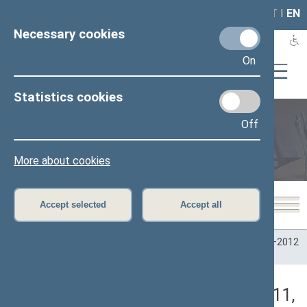
LAIS
RLA
LT
I
EN
Necessary cookies
On
Statistics cookies
Off
Plenary sittings
More about cookies
Accept selected
Accept all
Home
>
Plenary sittings
>
Parliamentary terms
>
Term 2008–2012
>
6 eilinė
>
04/26/2011
>
Rytinis posėdis
Darbotvarkės klausimas (04/26/2011,