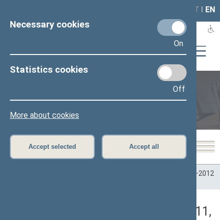
LAIS
RLA
LT
I
EN
Necessary cookies
On
Statistics cookies
Off
Plenary sittings
More about cookies
Accept selected
Accept all
Home
>
Plenary sittings
>
Parliamentary terms
>
Term 2008–2012
>
6 eilinė
>
04/26/2011
>
Vakarinis posėdis
Darbotvarkės klausimas (04/26/2011,