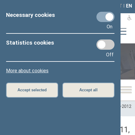
LAIS
RLA
LT
I
EN
Necessary cookies
On
Statistics cookies
Off
Plenary sittings
More about cookies
Accept selected
Accept all
Home
>
Plenary sittings
>
Parliamentary terms
>
Term 2008–2012
>
6 eilinė
>
05/17/2011
>
Vakarinis posėdis
Darbotvarkės klausimas (05/17/2011,