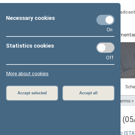
Scheduled broadcas
Necessary cookies
On
Seimas
I
Parliamenta
Statistics cookies
Off
Plenary sittings
More about cookies
Sitting in progress
Plenary sittings
Sche
Accept selected
Accept all
Home
>
Plenary sittings
>
Parliamentary terms
>
Darbotvarkės klausimas (05/
Alkoholio kontrolės įstatymo pakeitimo Į