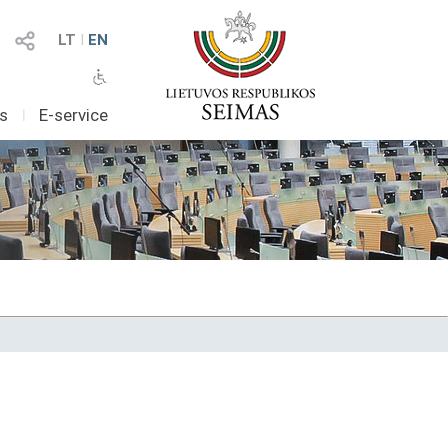
LT
I
EN
as
I
E-service