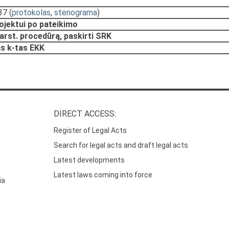
37
(
protokolas
,
stenograma
)
rojektui po pateikimo
arst. procedūrą, paskirti SRK
s k-tas EKK
DIRECT ACCESS:
Register of Legal Acts
Search for legal acts and draft legal acts
Latest developments
Latest laws coming into force
ia