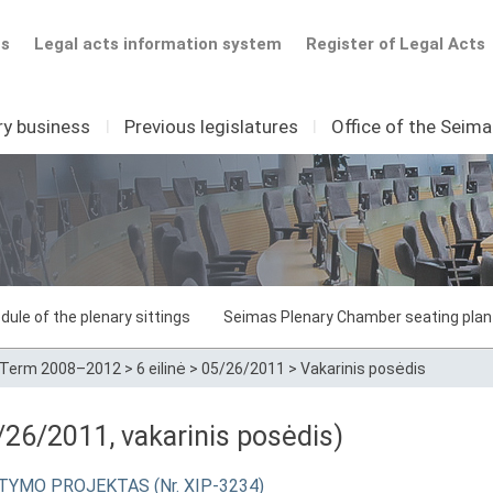
ts
Legal acts information system
Register of Legal Acts
ry business
I
Previous legislatures
I
Office of the Seim
dule of the plenary sittings
Seimas Plenary Chamber seating plan
Term 2008–2012
>
6 eilinė
>
05/26/2011
>
Vakarinis posėdis
26/2011, vakarinis posėdis)
STATYMO PROJEKTAS (Nr. XIP-3234)