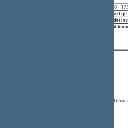
Svarstyta:
17:28 - 17:
Nutarta:
Pritarti p
Pradėti sv
Papildoma
CONTACTS:
Gedimino pr. 53, LT-01109 Vilnius,
Lithuania
+370 5 239 6060
E-mail:
priim@lrs.lt
© Office of the Seimas of the Republic of Lithuan