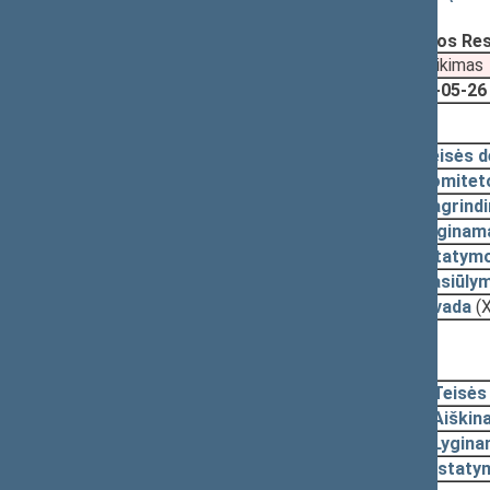
Registravimo data:
2011-05-19
Pateikė:
Saulius BUCEVIČIUS, Lietuvos Re
Pateikimas
2011-05-26
2011-12-06, svarstymas
2011-12-05
Teisės 
2011-09-22
Komitet
2011-09-22
Pagrindi
2011-09-22
Lyginama
2011-09-22
Įstatymo
2011-08-29
Pasiūly
2011-05-31
Išvada
(
Nutarta:
Svarstymas neįvyko
2011-05-26, pateikimas
2011-05-23
Teisės
2011-05-19
Aiškin
2011-05-19
Lygina
2011-05-19
Įstaty