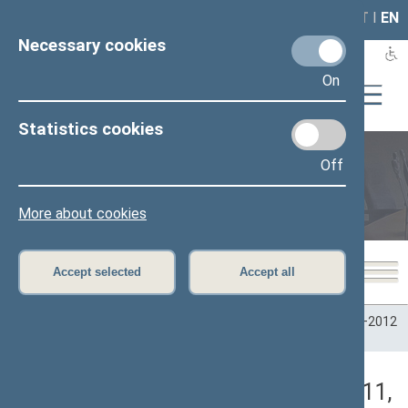
LAIS
RLA
LT
I
EN
Necessary cookies
On
Statistics cookies
Off
Plenary sittings
More about cookies
Accept selected
Accept all
Home
>
Plenary sittings
>
Parliamentary terms
>
Term 2008–2012
>
6 eilinė
>
06/09/2011
>
Rytinis posėdis
Darbotvarkės klausimas (06/09/2011,