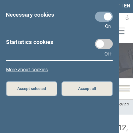
LAIS
RLA
LT
I
EN
Necessary cookies
On
Statistics cookies
Off
Plenary sittings
More about cookies
Accept selected
Accept all
Home
>
Plenary sittings
>
Parliamentary terms
>
Term 2008–2012
>
9 eilinė
>
09/10/2012
>
Rytinis posėdis
Darbotvarkės klausimas (09/10/2012,