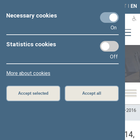
LAIS
RLA
LT
I
EN
Necessary cookies
On
Statistics cookies
Off
Plenary sittings
More about cookies
Accept selected
Accept all
Home
>
Plenary sittings
>
Parliamentary terms
>
Term 2012–2016
>
4 eilinė
>
05/08/2014
>
Vakarinis posėdis
Darbotvarkės klausimas (05/08/2014,