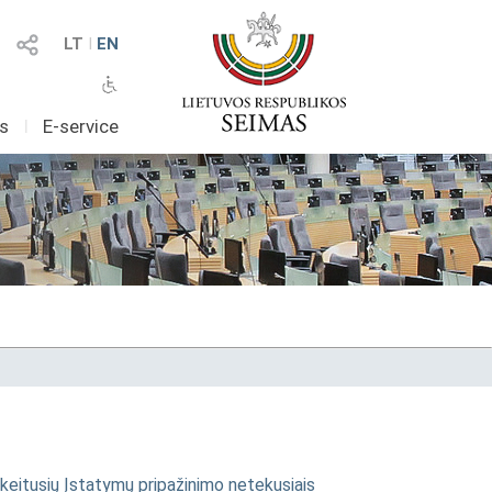
LT
I
EN
as
I
E-service
jį keitusių Įstatymų pripažinimo netekusiais