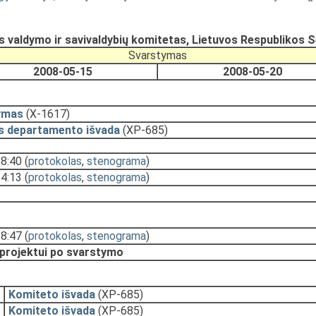
valdymo ir savivaldybių komitetas, Lietuvos Respublikos 
Svarstymas
2008-05-15
2008-05-20
ymas
(X-1617)
s departamento išvada
(XP-685)
18:40
(
protokolas
,
stenograma
)
14:13
(
protokolas
,
stenograma
)
18:47
(
protokolas
,
stenograma
)
 projektui po svarstymo
Komiteto išvada
(XP-685)
Komiteto išvada
(XP-685)