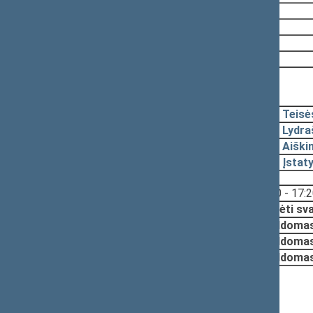
2006-06-06
2006-05-26
2006-05-15
2006-04-14
Nutarta:
Svarstymas neįvyko
2005-09-13, pateikimas
2005-07-08
Teisė
2005-07-07
Lydra
2005-07-07
Aiški
2005-07-07
Įstat
Svarstyta:
17:20 - 17:
Nutarta:
Pradėti sv
Papildomas
Papildomas
Papildomas