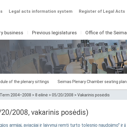
ts
Legal acts information system
Register of Legal Acts
ry business
I
Previous legislatures
I
Office of the Seim
dule of the plenary sittings
Seimas Plenary Chamber seating plan
Term 2004–2008
>
8 eilinė
>
05/20/2008
>
Vakarinis posėdis
20/2008, vakarinis posėdis)
s armijai, aviacijai ir laivynui remti turto tolesnio naudojimo" ir 