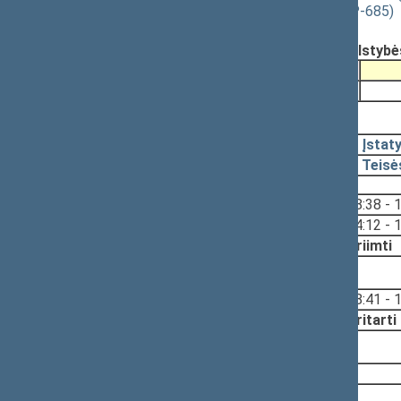
galios ĮSTATYMO PROJEKTAS (Nr. XP-685)
Registravimo data:
2006-06-06
Pateikė:
Valentinas BUKAUSKAS, Valstybės 
Pateikimas
2005-09-13
2008-06-17, priėmimas
2008-06-17
Įstat
2008-05-21
Teisė
Svarstyta:
18:38 - 
14:12 - 
Nutarta:
Priimti
2008-05-20, svarstymas
Svarstyta:
18:41 - 
Nutarta:
Pritarti
2008-05-15, svarstymas
2007-05-09
2006-06-06