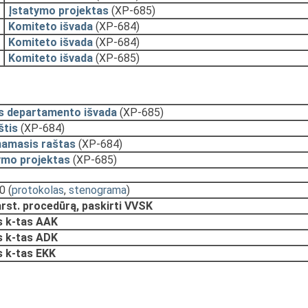
Įstatymo projektas
(XP-685)
Komiteto išvada
(XP-684)
Komiteto išvada
(XP-684)
Komiteto išvada
(XP-685)
s departamento išvada
(XP-685)
štis
(XP-684)
namasis raštas
(XP-684)
ymo projektas
(XP-685)
20
(
protokolas
,
stenograma
)
arst. procedūrą, paskirti VVSK
 k-tas AAK
 k-tas ADK
 k-tas EKK