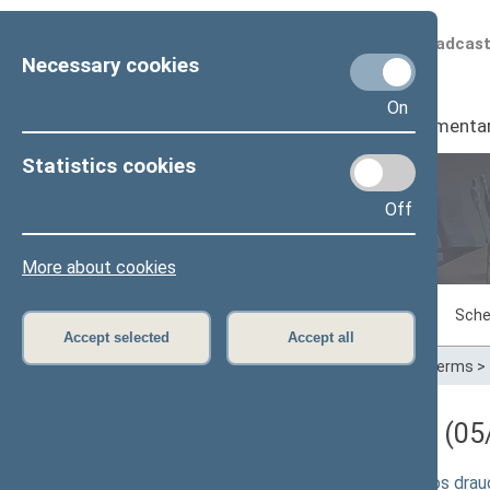
Scheduled broadcas
Necessary cookies
On
Seimas
I
Parliamenta
Statistics cookies
Off
Plenary sittings
More about cookies
Sitting in progress
Plenary sittings
Sche
Accept selected
Accept all
Home
>
Plenary sittings
>
Parliamentary terms
>
Darbotvarkės klausimas (05/
Įstatymo "Dėl buvusios Savanoriškosios draugijo