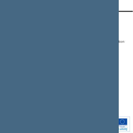
CONTACTS:
DIRECT ACCESS:
SERVICES:
Gedimino pr. 53, LT-
Register of Legal Acts
E-services
01109 Vilnius,
Lithuania
Search for legal acts and
Media Accreditation
draft legal acts
Form
+370 5 239 6060
E-mail:
priim@lrs.lt
Latest developments
Facebook
© Office of the Seimas of
Latest laws coming into
the Republic of Lithuania
force
Flickr
X.com
Youtube
Instagram
Linkedin