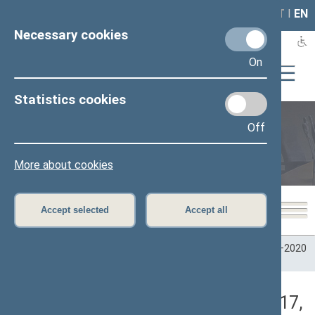
LAIS
RLA
LT
I
EN
Necessary cookies
On
Statistics cookies
Off
Plenary sittings
More about cookies
Accept selected
Accept all
Home
>
Plenary sittings
>
Parliamentary terms
>
Term 2016–2020
>
3 eilinė
>
11/28/2017
>
Nenumatytas posėdis
Darbotvarkės klausimas (11/28/2017,