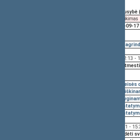
Registravimo data:
2019-06-25
Pateikė:
Lietuvos Respublikos Vyriausybė 
Pateikimas
2019-09-17
2019-10-15, svarstymas
2019-10-03
Pagrind
Svarstyta:
12:13 - 
Nutarta:
Atmesti
2019-09-17, pateikimas
2019-07-04
Teisės 
2019-06-25
Aiškina
2019-06-25
Lyginam
2019-06-25
Įstatym
2019-06-25
Įstatym
Svarstyta:
15:21 - 15:
Nutarta:
Pradėti sv