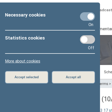
Scheduled broadcas
Necessary cookies
On
Seimas
I
Parliamenta
Statistics cookies
Off
Plenary sittings
More about cookies
Sitting in progress
Plenary sittings
Sche
Accept selected
Accept all
Home
>
Plenary sittings
>
Parliamentary terms
>
Darbotvarkės klausimas (10/
Sveikatos draudimo įstatymo Nr. I-1343 17 st