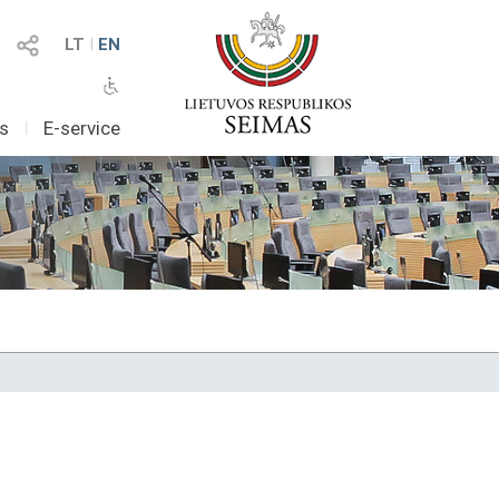
LT
I
EN
as
I
E-service