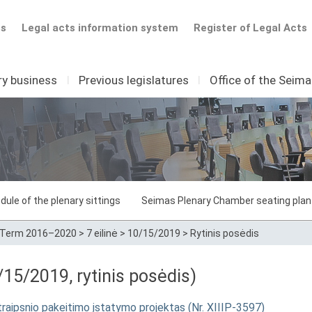
ts
Legal acts information system
Register of Legal Acts
ry business
I
Previous legislatures
I
Office of the Seim
dule of the plenary sittings
Seimas Plenary Chamber seating plan
Term 2016–2020
>
7 eilinė
>
10/15/2019
>
Rytinis posėdis
15/2019, rytinis posėdis)
raipsnio pakeitimo įstatymo projektas (Nr. XIIIP-3597)