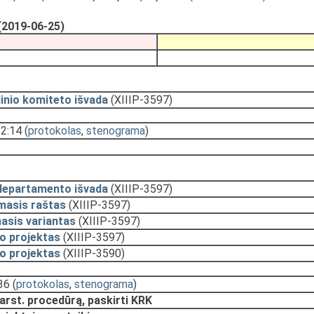
(2019-06-25)
inio komiteto išvada
(XIIIP-3597)
12:14
(
protokolas
,
stenograma
)
departamento išvada
(XIIIP-3597)
masis raštas
(XIIIP-3597)
asis variantas
(XIIIP-3597)
o projektas
(XIIIP-3597)
o projektas
(XIIIP-3590)
36
(
protokolas
,
stenograma
)
arst. procedūrą, paskirti KRK