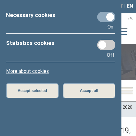
LAIS
RLA
LT
I
EN
Necessary cookies
On
Statistics cookies
Off
Plenary sittings
More about cookies
Accept selected
Accept all
Home
>
Plenary sittings
>
Parliamentary terms
>
Term 2016–2020
>
7 eilinė
>
12/17/2019
>
Rytinis posėdis
Darbotvarkės klausimas (12/17/2019,