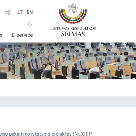
LT
I
EN
as
I
E-service
psnio pakeitimo įstatymo projektas (Nr. XIIIP-