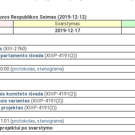
tuvos Respublikos Seimas (2019-12-12)
Svarstymas
2019-12-17
s
(XIII-2760)
epartamento išvada
(XIIIP-4191(2))
10:00
(
protokolas
,
stenograma
)
nio komiteto išvada
(XIIIP-4191(2))
sis variantas
(XIIIP-4191(2))
 projektas
(XIIIP-4191(2))
21:01
(
protokolas
,
stenograma
)
 projektui po svarstymo