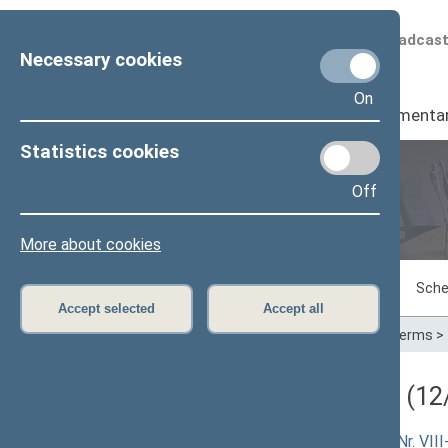
Scheduled broadcas
Necessary cookies
On
Seimas
I
Parliamenta
Statistics cookies
Off
Plenary sittings
More about cookies
Sitting in progress
Plenary sittings
Sche
Accept selected
Accept all
Home
>
Plenary sittings
>
Parliamentary terms
>
Darbotvarkės klausimas (12/
Biomedicininių tyrimų etikos įstatymo Nr. VIII