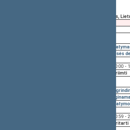
4191(2))
Registravimo data:
2019-12-12
Pateikė:
Sveikatos reikalų komitetas, Lie
Pateikimas
2019-11-26
2019-12-20, priėmimas
2019-12-20
Įstatyma
2019-12-18
Teisės d
Svarstyta:
10:00 - 
Nutarta:
Priimti
2019-12-17, svarstymas
2019-12-12
Pagrindi
2019-12-12
Lyginama
2019-12-12
Įstatymo
Svarstyta:
20:59 - 
Nutarta:
Pritarti