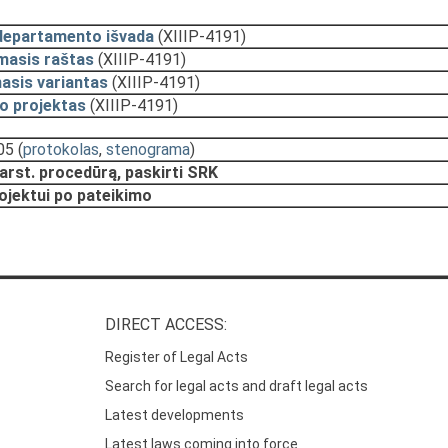
departamento išvada
(XIIIP-4191)
masis raštas
(XIIIP-4191)
asis variantas
(XIIIP-4191)
o projektas
(XIIIP-4191)
05
(
protokolas
,
stenograma
)
arst. procedūrą, paskirti SRK
rojektui po pateikimo
DIRECT ACCESS:
Register of Legal Acts
Search for legal acts and draft legal acts
Latest developments
Latest laws coming into force