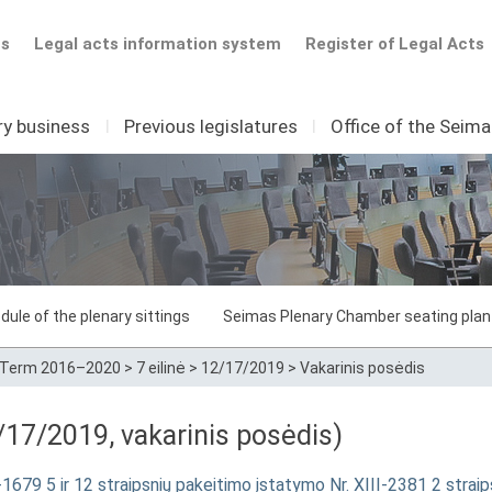
ts
Legal acts information system
Register of Legal Acts
ry business
I
Previous legislatures
I
Office of the Seim
dule of the plenary sittings
Seimas Plenary Chamber seating plan
Term 2016–2020
>
7 eilinė
>
12/17/2019
>
Vakarinis posėdis
17/2019, vakarinis posėdis)
-1679 5 ir 12 straipsnių pakeitimo įstatymo Nr. XIII-2381 2 strai