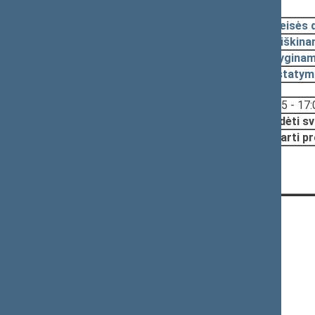
2019-11-26, pateikimas
2019-11-19
Teisės 
2019-11-15
Aiškina
2019-11-15
Lyginam
2019-11-15
Įstatym
Svarstyta:
16:55 - 17:
Nutarta:
Pradėti sv
Pritarti p
CONTACTS:
Gedimino pr. 53, LT-01109 Vilnius,
Lithuania
+370 5 239 6060
E-mail:
priim@lrs.lt