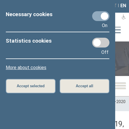
LAIS
RLA
LT
I
EN
Necessary cookies
On
Statistics cookies
Off
Plenary sittings
More about cookies
Accept selected
Accept all
Home
>
Plenary sittings
>
Parliamentary terms
>
Term 2016–2020
>
7 eilinė
>
12/17/2019
>
Vakarinis posėdis
Darbotvarkės klausimas (12/17/2019,