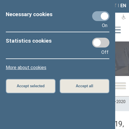
LAIS
RLA
LT
I
EN
Necessary cookies
On
Statistics cookies
Off
Plenary sittings
More about cookies
Accept selected
Accept all
Home
>
Plenary sittings
>
Parliamentary terms
>
Term 2016–2020
>
7 eilinė
>
12/17/2019
>
Vakarinis posėdis
Darbotvarkės klausimas (12/17/2019,