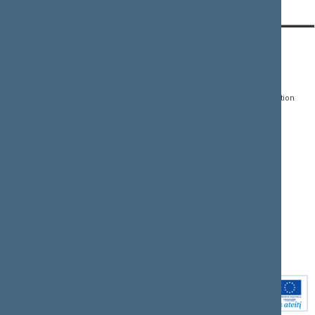
CONTACTS:
DIRECT ACCESS:
SERVICES:
Gedimino pr. 53, LT-
Register of Legal Acts
E-services
01109 Vilnius,
Lithuania
Search for legal acts and
Media Accreditation
draft legal acts
Form
+370 5 239 6060
E-mail:
priim@lrs.lt
Latest developments
Facebook
© Office of the Seimas of
Latest laws coming into
the Republic of Lithuania
force
Flickr
X.com
Youtube
Instagram
Linkedin