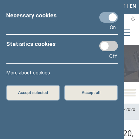
LAIS
RLA
LT
I
EN
Necessary cookies
On
Statistics cookies
Off
Plenary sittings
More about cookies
Accept selected
Accept all
Home
>
Plenary sittings
>
Parliamentary terms
>
Term 2016–2020
>
9 eilinė
>
09/29/2020
>
Vakarinis posėdis
Darbotvarkės klausimas (09/29/2020,