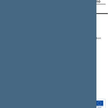
Pritarti projektui po pateikimo
CONTACTS:
DIRECT ACCESS:
SERVICES:
Gedimino pr. 53, LT-
Register of Legal Acts
E-services
01109 Vilnius,
Lithuania
Search for legal acts and
Media Accreditation
draft legal acts
Form
+370 5 239 6060
E-mail:
priim@lrs.lt
Latest developments
Facebook
© Office of the Seimas of
Latest laws coming into
the Republic of Lithuania
force
Flickr
X.com
Youtube
Instagram
Linkedin