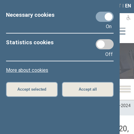
LAIS
RLA
LT
I
EN
Necessary cookies
On
Statistics cookies
Off
Plenary sittings
More about cookies
Accept selected
Accept all
Home
>
Plenary sittings
>
Parliamentary terms
>
Term 2020–2024
>
1 eilinė
>
12/03/2020
>
Rytinis posėdis
Darbotvarkės klausimas (12/03/2020,