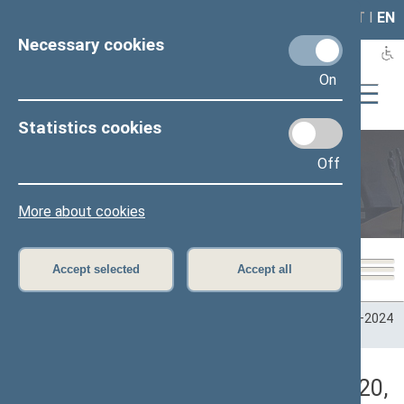
LAIS
RLA
LT
I
EN
Necessary cookies
On
Statistics cookies
Off
Plenary sittings
More about cookies
Accept selected
Accept all
Home
>
Plenary sittings
>
Parliamentary terms
>
Term 2020–2024
>
1 eilinė
>
12/10/2020
>
Vakarinis posėdis
Darbotvarkės klausimas (12/10/2020,