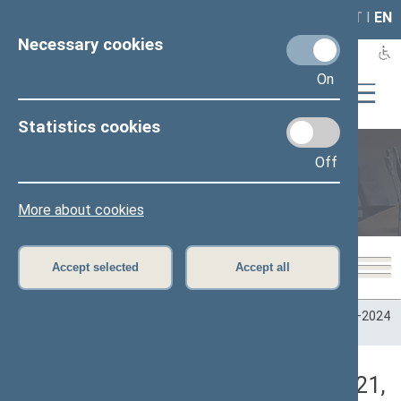
LAIS
RLA
LT
I
EN
Necessary cookies
On
Statistics cookies
Off
Plenary sittings
More about cookies
Accept selected
Accept all
Home
>
Plenary sittings
>
Parliamentary terms
>
Term 2020–2024
>
2 eilinė
>
05/25/2021
>
Vakarinis posėdis
Darbotvarkės klausimas (05/25/2021,