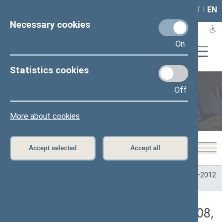
LAIS
RLA
LT
I
EN
Necessary cookies
On
Statistics cookies
Off
Plenary sittings
More about cookies
Accept selected
Accept all
Home
>
Plenary sittings
>
Parliamentary terms
>
Term 2008–2012
>
1 eilinė
>
12/16/2008
>
Rytinis posėdis
Darbotvarkės klausimas (12/16/2008,