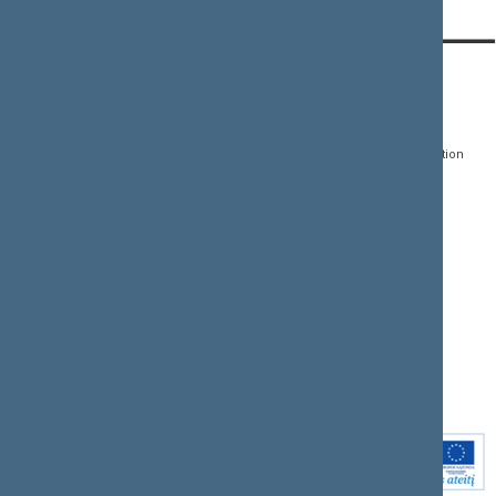
CONTACTS:
DIRECT ACCESS:
SERVICES:
Gedimino pr. 53, LT-
Register of Legal Acts
E-services
01109 Vilnius,
Lithuania
Search for legal acts and
Media Accreditation
draft legal acts
Form
+370 5 239 6060
E-mail:
priim@lrs.lt
Latest developments
Facebook
© Office of the Seimas of
Latest laws coming into
the Republic of Lithuania
force
Flickr
X.com
Youtube
Instagram
Linkedin