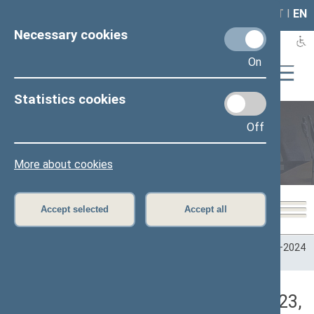
LAIS
RLA
LT
I
EN
Necessary cookies
On
Statistics cookies
Off
Plenary sittings
More about cookies
Accept selected
Accept all
Home
>
Plenary sittings
>
Parliamentary terms
>
Term 2020–2024
>
6 eilinė
>
05/11/2023
>
Rytinis posėdis
Darbotvarkės klausimas (05/11/2023,