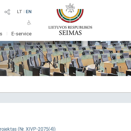
LT
I
EN
as
I
E-service
projektas (Nr. XIVP-2075(4))