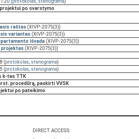
11:20
(
protokolas
,
stenograma
)
 projektui po svarstymo
asis raštas
(XIVP-2075(3))
sis variantas
(XIVP-2075(3))
epartamento išvada
(XIVP-2075(3))
 projektas
(XIVP-2075(3))
28
(
protokolas
,
stenograma
)
25
(
protokolas
,
stenograma
)
 k-tas TTK
arst. procedūrą, paskirti VVSK
ojektui po pateikimo
DIRECT ACCESS: