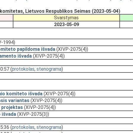
ų komitetas, Lietuvos Respublikos Seimas (2023-05-04)
Svarstymas
2023-05-09
V-1994)
omiteto papildoma išvada
(XIVP-2075(4))
amento išvada
(XIVP-2075(4))
10:57
(
protokolas
,
stenograma
)
nio komiteto išvada
(XIVP-2075(4))
sis variantas
(XIVP-2075(4))
 projektas
(XIVP-2075(4))
 išvada
(XIVP-2075(3))
15:36
(
protokolas
,
stenograma
)