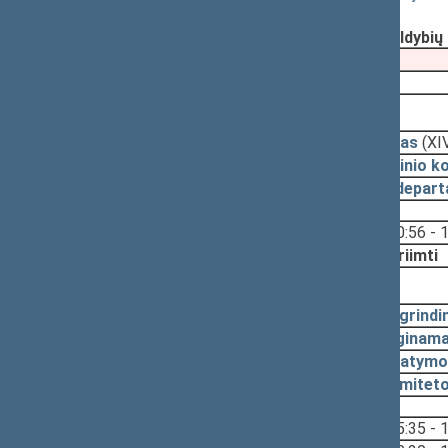
Registravimo data:
2023-05-04
Pateikė:
Valstybės valdymo ir savivaldybi
Pateikimas
2022-11-17
2023-05-25, priėmimas
2023-05-25
Įstatymas
(XI
2023-05-24
Pagrindinio k
2023-05-15
Teisės depart
Svarstyta:
10:56 - 
Nutarta:
Priimti
2023-05-09, svarstymas
2023-05-04
Pagrindi
2023-05-04
Lyginama
2023-05-04
Įstatymo
2023-03-15
Komiteto
Svarstyta:
15:35 - 