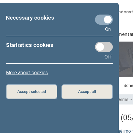
Scheduled broadcas
Necessary cookies
On
Seimas
I
Parliamenta
Statistics cookies
Off
Plenary sittings
More about cookies
Sitting in progress
Plenary sittings
Sche
Accept selected
Accept all
Home
>
Plenary sittings
>
Parliamentary terms
>
Darbotvarkės klausimas (05/
Ikiteisminio administracinių ginčų nagrinėjim