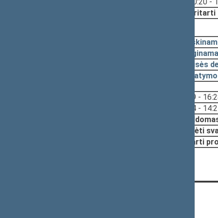
10:20 - 
Nutarta:
Pritarti
2022-11-17, pateikimas
2022-11-15
Aiškinam
2022-11-15
Lyginama
2022-11-15
Teisės d
2022-11-15
Įstatymo
Svarstyta:
15:29 - 16:
14:24 - 14:
Nutarta:
Papildomas
Pradėti sv
Pritarti pr
CONTACTS: