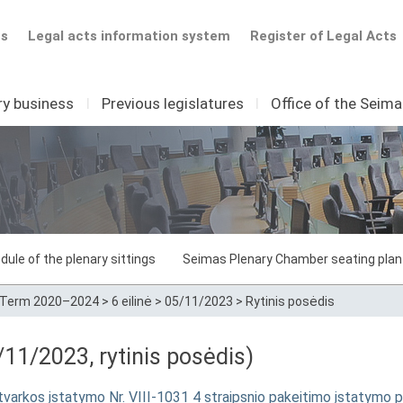
ts
Legal acts information system
Register of Legal Acts
ry business
I
Previous legislatures
I
Office of the Seim
dule of the plenary sittings
Seimas Plenary Chamber seating plan
Term 2020–2024
>
6 eilinė
>
05/11/2023
>
Rytinis posėdis
11/2023, rytinis posėdis)
o tvarkos įstatymo Nr. VIII-1031 4 straipsnio pakeitimo įstatymo 