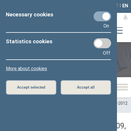
LAIS
RLA
LT
I
EN
Necessary cookies
On
Statistics cookies
Off
Plenary sittings
More about cookies
Accept selected
Accept all
Home
>
Plenary sittings
>
Parliamentary terms
>
Term 2008–2012
>
2 neeilinė
>
02/10/2009
>
Rytinis posėdis
Darbotvarkės klausimas (02/10/2009,