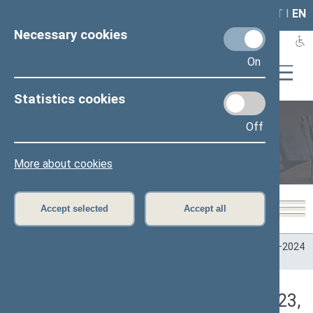
LAIS
RLA
LT
I
EN
Necessary cookies
On
Statistics cookies
Off
Plenary sittings
More about cookies
Accept selected
Accept all
Home
>
Plenary sittings
>
Parliamentary terms
>
Term 2020–2024
>
7 eilinė
>
10/31/2023
>
Rytinis posėdis
Darbotvarkės klausimas (10/31/2023,