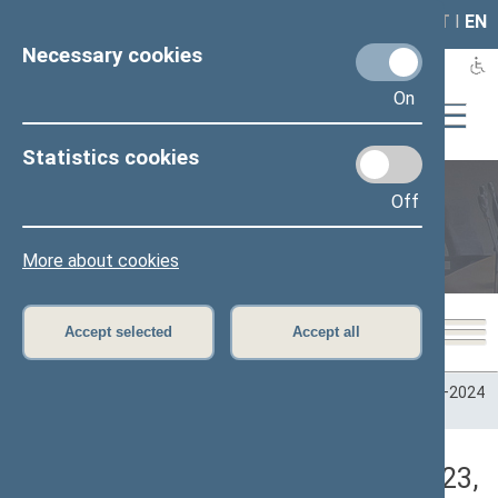
LAIS
RLA
LT
I
EN
Necessary cookies
On
Statistics cookies
Off
Plenary sittings
More about cookies
Accept selected
Accept all
Home
>
Plenary sittings
>
Parliamentary terms
>
Term 2020–2024
>
7 eilinė
>
11/07/2023
>
Vakarinis posėdis
Darbotvarkės klausimas (11/07/2023,