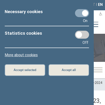
LAIS
RLA
LT
I
EN
Necessary cookies
On
Statistics cookies
Off
Plenary sittings
More about cookies
Accept selected
Accept all
Home
>
Plenary sittings
>
Parliamentary terms
>
Term 2020–2024
>
7 eilinė
>
11/07/2023
>
Vakarinis posėdis
Darbotvarkės klausimas (11/07/2023,