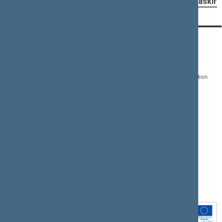
Pradėti svarst. procedūrą, paskirt
CONTACTS:
DIRECT ACCESS:
SERVICES:
Gedimino pr. 53, LT-
Register of Legal Acts
E-services
01109 Vilnius,
Lithuania
Search for legal acts and
Media Accreditation
draft legal acts
Form
+370 5 239 6060
E-mail:
priim@lrs.lt
Latest developments
Facebook
© Office of the Seimas of
Latest laws coming into
the Republic of Lithuania
force
Flickr
X.com
Youtube
Instagram
Linkedin