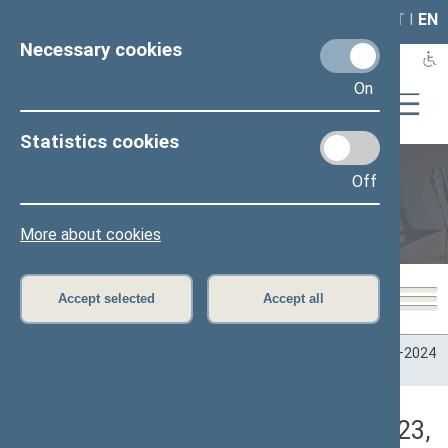
LAIS
RLA
LT
I
EN
Necessary cookies
On
Statistics cookies
Off
Plenary sittings
More about cookies
Accept selected
Accept all
Home
>
Plenary sittings
>
Parliamentary terms
>
Term 2020–2024
>
7 eilinė
>
11/07/2023
>
Vakarinis posėdis
Darbotvarkės klausimas (11/07/2023,