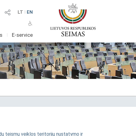
LT
I
EN
as
I
E-service
 teismų veiklos teritorijų nustatymo ir