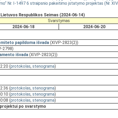
o“ Nr. I-1497 6 straipsnio pakeitimo įstatymo projektas (Nr. XI
, Lietuvos Respublikos Seimas (2024-06-14)
Svarstymas
2024-06-18
2024-06-20
omiteto papildoma išvada
(XIVP-2823(2))
V-2798)
amento išvada
(XIVP-2823(2))
12:20
(
protokolas
,
stenograma
)
12:36
(
protokolas
,
stenograma
)
10:10
(
protokolas
,
stenograma
)
10:08
(
protokolas
,
stenograma
)
 projektui po svarstymo