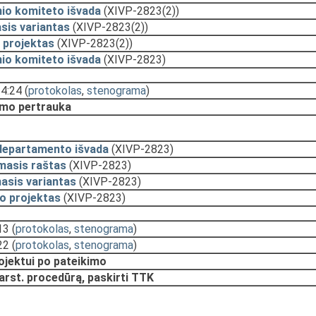
nio komiteto išvada
(XIVP-2823(2))
sis variantas
(XIVP-2823(2))
 projektas
(XIVP-2823(2))
nio komiteto išvada
(XIVP-2823)
14:24
(
protokolas
,
stenograma
)
mo pertrauka
departamento išvada
(XIVP-2823)
masis raštas
(XIVP-2823)
asis variantas
(XIVP-2823)
o projektas
(XIVP-2823)
13
(
protokolas
,
stenograma
)
22
(
protokolas
,
stenograma
)
rojektui po pateikimo
arst. procedūrą, paskirti TTK