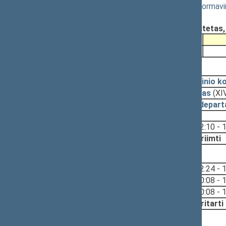
Lietuvos Respublikos prokuratūros reformavim
Registravimo data:
2024-06-14
Pateikė:
Teisės ir teisėtvarkos komitetas
Pateikimas
2023-06-06
2024-06-25, priėmimas
2024-06-25
Pagrindinio k
2024-06-25
Įstatymas
(XI
2024-06-21
Teisės depart
Svarstyta:
12:10 - 
Nutarta:
Priimti
2024-06-20, svarstymas
Svarstyta:
12:24 - 
10:08 - 
10:08 - 
Nutarta:
Pritarti
2024-06-18, svarstymas