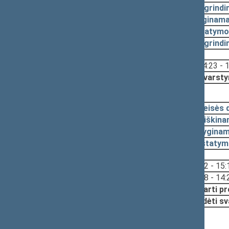
2024-06-14
Pagrindi
2024-06-14
Lyginama
2024-06-14
Įstatymo
2023-06-23
Pagrindi
Svarstyta:
14:23 - 
Nutarta:
Svarsty
2023-06-06, pateikimas
2023-06-05
Teisės 
2023-05-31
Aiškina
2023-05-31
Lyginam
2023-05-31
Įstatym
Svarstyta:
15:12 - 15:
14:08 - 14:
Nutarta:
Pritarti p
Pradėti sv