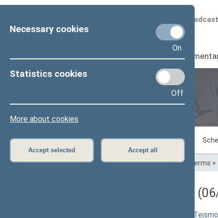
Scheduled broadcas
Necessary cookies
On
Seimas
I
Parliamenta
Statistics cookies
Off
Plenary sittings
More about cookies
Sitting in progress
Plenary sittings
Sche
Accept selected
Accept all
Home
>
Plenary sittings
>
Parliamentary terms
>
Darbotvarkės klausimas (06/
Įstatymo „Dėl Lietuvos Aukščiausiojo Teismo, 