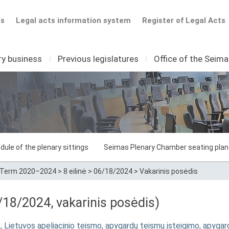
ts
Legal acts information system
Register of Legal Acts
ry business
I
Previous legislatures
I
Office of the Seim
dule of the plenary sittings
Seimas Plenary Chamber seating plan
Term 2020–2024
>
8 eilinė
>
06/18/2024
>
Vakarinis posėdis
18/2024, vakarinis posėdis)
Lietuvos apeliacinio teismo, apygardų teismų įsteigimo, apygardų