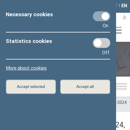
LAIS
RLA
LT
I
EN
Necessary cookies
On
Statistics cookies
Off
Plenary sittings
More about cookies
Accept selected
Accept all
Home
>
Plenary sittings
>
Parliamentary terms
>
Term 2020–2024
>
8 eilinė
>
06/18/2024
>
Vakarinis posėdis
Darbotvarkės klausimas (06/18/2024,