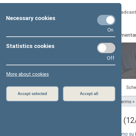
Scheduled broadcas
Necessary cookies
On
Seimas
I
Parliamenta
Statistics cookies
Off
Plenary sittings
More about cookies
Sitting in progress
Plenary sittings
Sche
Accept selected
Accept all
Home
>
Plenary sittings
>
Parliamentary terms
>
Darbotvarkės klausimas (12/
Elektros energetikos sistemos sujungimo su ko