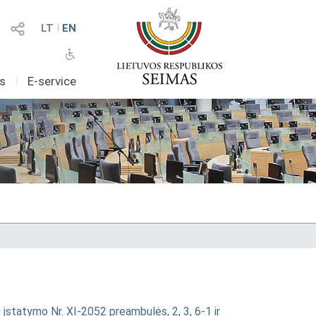
LT
I
EN
as
I
E-service
įstatymo Nr. XI-2052 preambulės, 2, 3, 6-1 ir