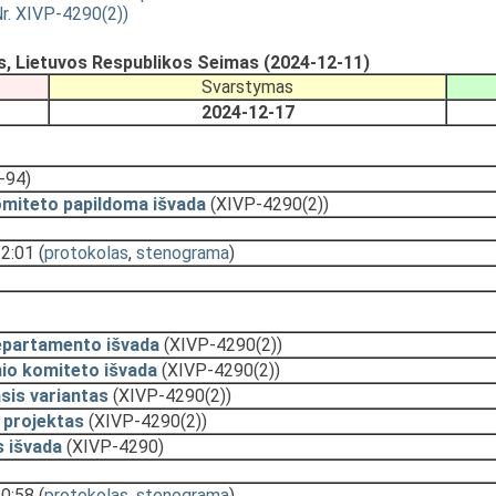
Nr. XIVP-4290(2))
s, Lietuvos Respublikos Seimas (2024-12-11)
Svarstymas
2024-12-17
-94)
omiteto papildoma išvada
(XIVP-4290(2))
12:01
(
protokolas
,
stenograma
)
epartamento išvada
(XIVP-4290(2))
nio komiteto išvada
(XIVP-4290(2))
sis variantas
(XIVP-4290(2))
 projektas
(XIVP-4290(2))
s išvada
(XIVP-4290)
10:58
(
protokolas
,
stenograma
)