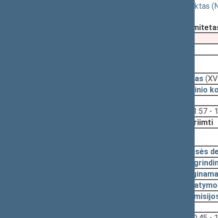
12 straipsnių pakeitimo įstatymo projektas (
Registravimo data:
2024-12-11
Pateikė:
Ekonomikos ir inovacijų komiteta
Pateikimas
2024-11-12
2024-12-19, priėmimas
2024-12-19
Įstatymas
(XV
2024-12-18
Pagrindinio k
Svarstyta:
11:57 - 
Nutarta:
Priimti
2024-12-17, svarstymas
2024-12-17
Teisės d
2024-12-11
Pagrindi
2024-12-11
Lyginama
2024-12-11
Įstatymo
2024-12-10
Komisijo
Svarstyta:
10:45 - 