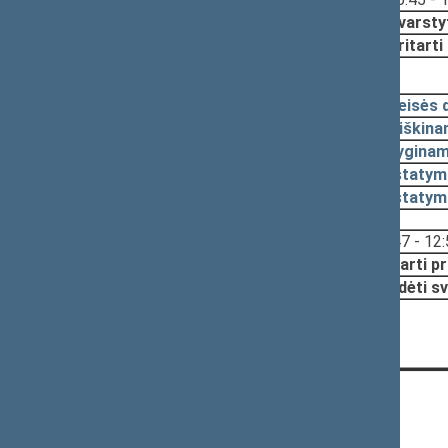
Nutarta:
Svarsty
Pritarti
2024-11-12, pateikimas
2024-11-11
Teisės 
2024-11-06
Aiškina
2024-11-06
Lyginam
2024-11-06
Įstatym
2024-11-06
Įstatym
Svarstyta:
12:47 - 12
Nutarta:
Pritarti p
Pradėti sv
CONTACTS: