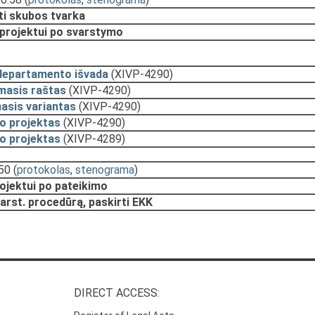
ti skubos tvarka
 projektui po svarstymo
departamento išvada
(XIVP-4290)
masis raštas
(XIVP-4290)
asis variantas
(XIVP-4290)
o projektas
(XIVP-4290)
o projektas
(XIVP-4289)
:50
(
protokolas
,
stenograma
)
rojektui po pateikimo
arst. procedūrą, paskirti EKK
DIRECT ACCESS: