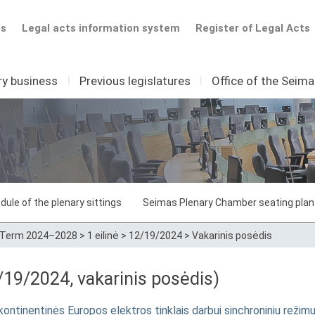
ts
Legal acts information system
Register of Legal Acts
ry business
I
Previous legislatures
I
Office of the Seim
dule of the plenary sittings
Seimas Plenary Chamber seating plan
Term 2024–2028
>
1 eilinė
>
12/19/2024
>
Vakarinis posėdis
19/2024, vakarinis posėdis)
ntinentinės Europos elektros tinklais darbui sinchroniniu režimu 