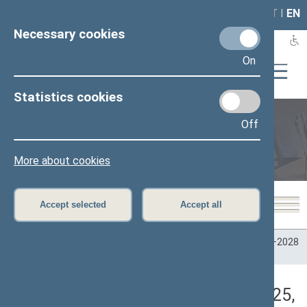
LAIS
RLA
LT
I
EN
Necessary cookies
On
Statistics cookies
Off
Plenary sittings
More about cookies
Accept selected
Accept all
Home
>
Plenary sittings
>
Parliamentary terms
>
Term 2024–2028
>
2 eilinė
>
05/20/2025
>
Rytinis posėdis
Darbotvarkės klausimas (05/20/2025,