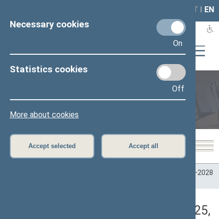
LAIS
RLA
LT
I
EN
Necessary cookies
On
Statistics cookies
Off
Plenary sittings
More about cookies
Accept selected
Accept all
Home
>
Plenary sittings
>
Parliamentary terms
>
Term 2024–2028
>
2 eilinė
>
06/03/2025
>
Vakarinis posėdis
Darbotvarkės klausimas (06/03/2025,