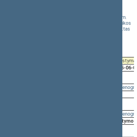
vakarinis posėdis)
Seimo nutarimo „Dėl Lietuvos Respublikos Seimo 2024 m.
lapkričio 19 d. nutarimo Nr. XV-15 „Dėl Lietuvos Respublikos
Seimo komitetų sudėties patvirtinimo“ pakeitimo“ projektas
(Nr. XVP-529)
Registravimo data:
2025-05-30
Pateikė:
Seimo Pirmininko pirmasis pavaduotojas,
Lietuvos Respublikos Seimas (2025-05-30)
Pateikimas
Svarstyma
2025-06-03
2025-06-0
2025-06-03, priėmimas
Svarstyta:
12:52 - 12:53
(
protokolas
,
stenogr
Nutarta:
Priimti
2025-06-03, svarstymas
Svarstyta:
12:52 - 12:52
(
protokolas
,
stenogr
Nutarta:
Pritarti projektui po svarstymo
2025-06-03, pateikimas