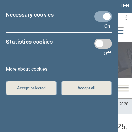
LAIS
RLA
LT
I
EN
Necessary cookies
On
Statistics cookies
Off
Plenary sittings
More about cookies
Accept selected
Accept all
Home
>
Plenary sittings
>
Parliamentary terms
>
Term 2024–2028
>
2 eilinė
>
06/19/2025
>
Rytinis posėdis
Darbotvarkės klausimas (06/19/2025,