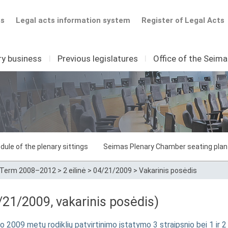
ts
Legal acts information system
Register of Legal Acts
ry business
I
Previous legislatures
I
Office of the Seim
dule of the plenary sittings
Seimas Plenary Chamber seating plan
Term 2008–2012
>
2 eilinė
>
04/21/2009
>
Vakarinis posėdis
21/2009, vakarinis posėdis)
to 2009 metų rodiklių patvirtinimo įstatymo 3 straipsnio bei 1