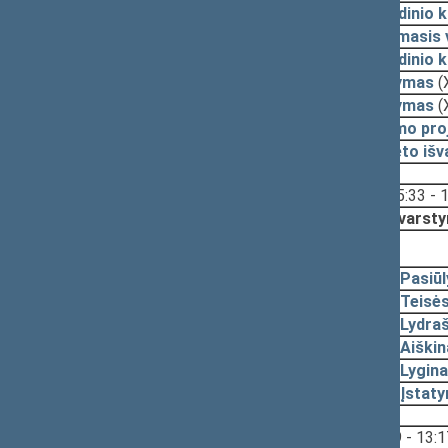
2009-04-21
Pagrindinio 
2009-04-16
Lyginamasis 
2009-04-16
Pagrindinio 
2009-04-16
Pasiūlymas
(
2009-04-16
Pasiūlymas
(
2009-04-16
Įstatymo pro
2009-04-15
Komiteto išv
Svarstyta:
15:33 - 
Nutarta:
Svarsty
2009-04-14, pateikimas
2009-04-09
Pasiū
2009-04-08
Teisė
2009-04-07
Lydraš
2009-04-07
Aiški
2009-04-07
Lygina
2009-04-07
Įstat
Svarstyta:
12:49 - 13:1