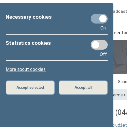
Scheduled broadcas
Necessary cookies
On
Seimas
I
Parliamenta
Statistics cookies
Off
Plenary sittings
More about cookies
Sitting in progress
Plenary sittings
Sche
Accept selected
Accept all
Home
>
Plenary sittings
>
Parliamentary terms
>
Darbotvarkės klausimas (04/
Valstybinio socialinio draudimo fondo biudže