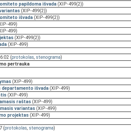
komiteto papildoma išvada
(XIP-499(2))
variantas
(XIP-499(2))
komiteto išvada
(XIP-499(2))
XIP-499)
XIP-499)
jektas
(XIP-499(2))
ada
(XIP-499)
16:02
(
protokolas
,
stenograma
)
mo pertrauka
lymas
(XIP-499)
s departamento išvada
(XIP-499)
tis
(XIP-499)
namasis raštas
(XIP-499)
masis variantas
(XIP-499)
ymo projektas
(XIP-499)
7
(
protokolas
,
stenograma
)