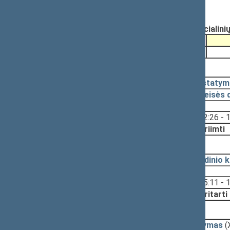
(Nr. XIP-499(2))
Registravimo data:
2009-04-16
Pateikė:
Donatas JANKAUSKAS, Socialinių r
Pateikimas
2009-04-14
2009-04-28, priėmimas
2009-04-28
Įstatym
2009-04-27
Teisės 
Svarstyta:
12:26 - 
Nutarta:
Priimti
2009-04-23, svarstymas
2009-04-22
Pagrindinio 
Svarstyta:
15:11 - 
Nutarta:
Pritarti
2009-04-21, svarstymas
2009-04-21
Pasiūlymas
(