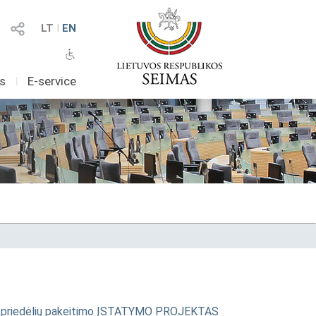
LT
I
EN
as
I
E-service
 ir 2 priedėlių pakeitimo ĮSTATYMO PROJEKTAS