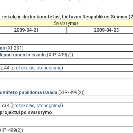
eikalų ir darbo komitetas, Lietuvos Respublikos Seimas (
Svarstymas
2009-04-21
2009-04-23
as
(XI-231)
departamento išvada
(XIP-499(2))
12:44
(
protokolas
,
stenograma
)
komiteto papildoma išvada
(XIP-499(2))
15:34
(
protokolas
,
stenograma
)
 projektui po svarstymo
XIP-499(2))