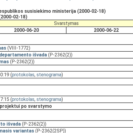
spublikos susisiekimo ministerija (2000-02-18)
(2000-02-18)
Svarstymas
2000-06-20
2000-06-22
mas
(VIII-1772)
 departamento išvada
(P-2362(2))
ymas
(P-2362(2))
10:19
(
protokolas
,
stenograma
)
17:15
(
protokolas
,
stenograma
)
 projektui po svarstymo
to išvada
(P-2362(2))
masis variantas
(P-2362(2SP))