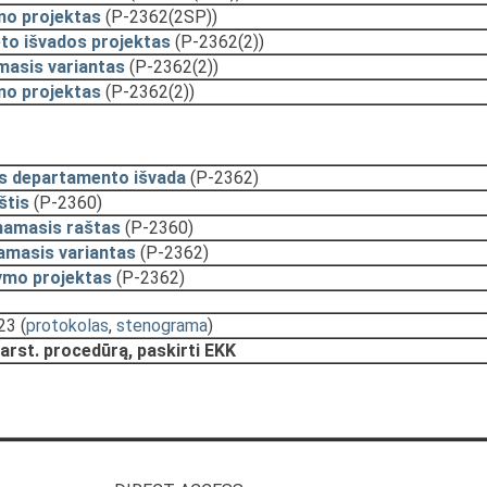
mo projektas
(P-2362(2SP))
to išvados projektas
(P-2362(2))
masis variantas
(P-2362(2))
mo projektas
(P-2362(2))
s departamento išvada
(P-2362)
štis
(P-2360)
namasis raštas
(P-2360)
amasis variantas
(P-2362)
ymo projektas
(P-2362)
:23
(
protokolas
,
stenograma
)
arst. procedūrą, paskirti EKK