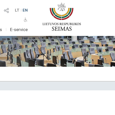
LT
I
EN
as
I
E-service