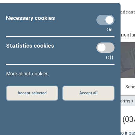
Scheduled broadcas
Necessary cookies
On
Seimas
I
Parliamenta
Statistics cookies
Off
Plenary sittings
More about cookies
Sitting in progress
Plenary sittings
Sche
Accept selected
Accept all
Home
>
Plenary sittings
>
Parliamentary terms
>
Darbotvarkės klausimas (03/
Prekybinės laivybos įstatymo pakeitimo ir