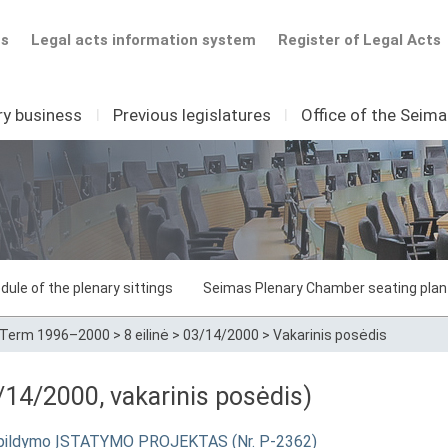
ts
Legal acts information system
Register of Legal Acts
ry business
I
Previous legislatures
I
Office of the Seim
dule of the plenary sittings
Seimas Plenary Chamber seating plan
Term 1996–2000
>
8 eilinė
>
03/14/2000
>
Vakarinis posėdis
14/2000, vakarinis posėdis)
 papildymo ĮSTATYMO PROJEKTAS (Nr. P-2362)