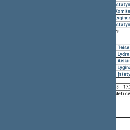
2000-06-19
Įstaty
2000-05-16
Komite
2000-05-16
Lygina
2000-05-16
Įstaty
Nutarta:
Išbrauktas iš darbotvarkės
2000-03-14, pateikimas
2000-03-10
Teisė
2000-02-18
Lydra
2000-02-18
Aiški
2000-02-18
Lygin
2000-02-18
Įstat
Svarstyta:
17:23 - 17
Nutarta:
Pradėti sv