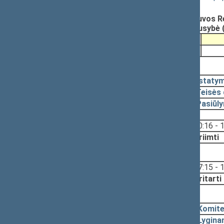
Registravimo data:
2000-02-18
Parengė:
Rimantas DIDŽIOKAS, Lietuvos Re
Pateikė:
Lietuvos Respublikos Vyriausybė 
Pateikimas
2000-03-14
2000-06-29, priėmimas
2000-06-29
Įstaty
2000-06-28
Teisės
2000-06-23
Pasiūl
Svarstyta:
10:16 - 
Nutarta:
Priimti
2000-06-22, svarstymas
Svarstyta:
17:15 - 
Nutarta:
Pritarti
2000-06-20, svarstymas
2000-06-19
Komite
2000-06-19
Lygina