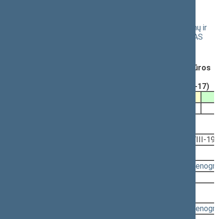
vakarinis posėdis)
Pasaulinės intelektinės nuosavybės organizacijos atlikimų ir
fonogramų sutarties ratifikavimo ĮSTATYMO PROJEKTAS
(Nr. P-2765)
Registravimo data:
2000-07-17
Parengė:
Arūnas BĖKŠTA, Lietuvos Respublikos kultūros
ministerija (2000-07-17)
Pateikė:
Lietuvos Respublikos Prezidentas (2000-07-17)
Pateikimas
Svarstymas
2000-08-22
2000-09-12
2000-09-26, priėmimas
2000-09-26
Įstatymas
(VIII-19
Svarstyta:
10:17 - 10:18
(
protokolas
,
stenogr
Nutarta:
Priimti
2000-09-19, priėmimas
Svarstyta:
10:31 - 10:39
(
protokolas
,
stenogr