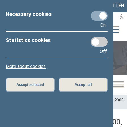
LAIS
RLA
LT
I
EN
Necessary cookies
On
Statistics cookies
Off
Plenary sittings
More about cookies
Accept selected
Accept all
Home
>
Plenary sittings
>
Parliamentary terms
>
Term 1996–2000
>
9 eilinė
>
09/12/2000
>
Vakarinis posėdis
Darbotvarkės klausimas (09/12/2000,